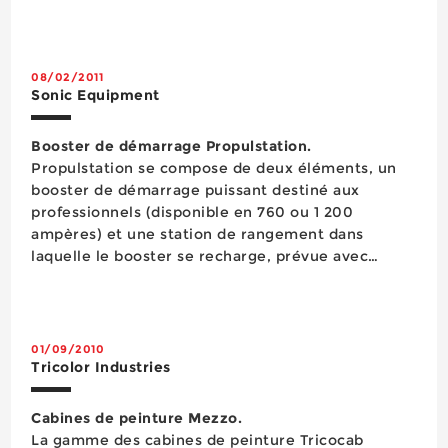
cette machine est équipée d’une colonne d’un
diamètre de 100 mm, d&rsqu...
08/02/2011
Sonic Equipment
Booster de démarrage Propulstation.
Propulstation se compose de deux éléments, un
booster de démarrage puissant destiné aux
professionnels (disponible en 760 ou 1 200
ampères) et une station de rangement dans
laquelle le booster se recharge, prévue avec
plusieurs points de fixation permettant de
l’attacher dans différentes positions. La batterie
du Propulstation, issue de la technologie
aérospatia...
01/09/2010
Tricolor Industries
Cabines de peinture Mezzo.
La gamme des cabines de peinture Tricocab