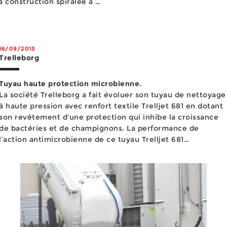
a construction spiralée à 4
 à l&rsquo...
16/09/2013
Trelleborg
Tuyau haute protection microbienne.
La société Trelleborg a fait évoluer son tuyau de nettoyage
à haute pression avec renfort textile Trelljet 681 en dotant
son revêtement d’une protection qui inhibe la croissance
de bactéries et de champignons. La performance de
l’action antimicrobienne de ce tuyau Trelljet 681
Antimicrobial Protection a été testée par des laboratoires
certifiés selon...