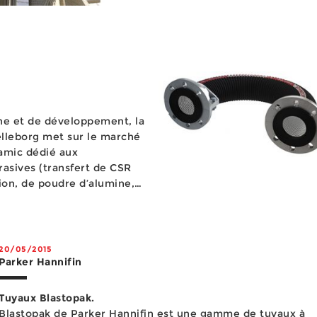
d’usure WIS Wear Indicato
System, une solution
bas&eac...
he et de développement, la
relleborg met sur le marché
amic dédié aux
brasives (transfert de CSR
ion, de poudre d’alumine,
t jusqu’à 10 bar de
20/05/2015
Parker Hannifin
Tuyaux Blastopak.
Blastopak de Parker Hannifin est une gamme de tuyaux à