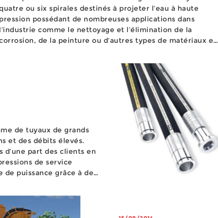
quatre ou six spirales destinés à projeter l’eau à haute
pression possédant de nombreuses applications dans
l’industrie comme le nettoyage et l’élimination de la
corrosion, de la peinture ou d’autres types de matériaux et
le découpage par jet d’eau, une opération nécessitant des
systèmes pr&...
mme de tuyaux de grands
s et des débits élevés.
 d’une part des clients en
pressions de service
e de puissance grâce à de
tilisateurs pr&e...
15/09/2014