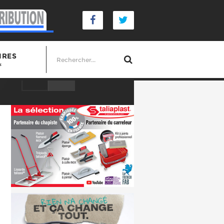
IRES
s