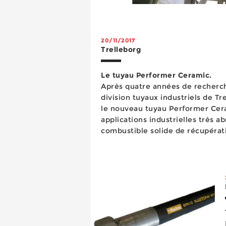
20/11/2017
Trelleborg
Le tuyau Performer Ceramic.
Après quatre années de recherc
division tuyaux industriels de T
le nouveau tuyau Performer Cer
applications industrielles très a
combustible solide de récupérat
de coke pulvérulent…) nécessitan
pression. ...