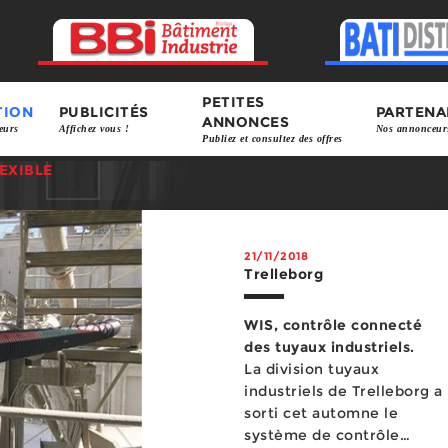
PETITES
TION
PUBLICITÉS
PARTENA
ANNONCES
eurs
Affichez vous !
Nos annonceur
Publiez et consultez des offres
EXIBLE
21/11/2018
Trelleborg
WIS, contrôle connecté
des tuyaux industriels.
La division tuyaux
industriels de Trelleborg a
sorti cet automne le
système de contrôle