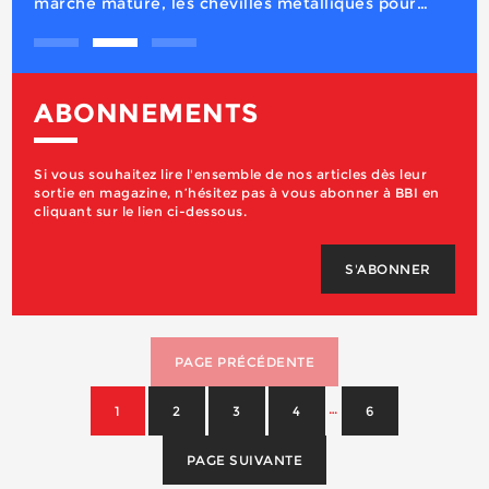
ABONNEMENTS
Si vous souhaitez lire l'ensemble de nos articles dès leur
sortie en magazine, n’hésitez pas à vous abonner à BBI en
cliquant sur le lien ci-dessous.
S'ABONNER
PAGE PRÉCÉDENTE
…
1
2
3
4
6
PAGE SUIVANTE