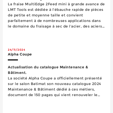
La fraise MultiEdge 2Feed mini à grande avance de
LMT Tools est dédiée à l’ébauche rapide de pièces
de petite et moyenne taille et convient
parfaitement à de nombreuses applications dans
le domaine du fraisage à sec de l’acier, des aciers
inoxydables, des fontes ainsi que des matériaux à
haute résistance. Comme l’indique son fabricant,
dans la...
24/11/2024
Alpha Coupe
Actualisation du catalogue Maintenance &
Bâtiment.
La société Alpha Coupe a officiellement présenté
sur le salon Batimat son nouveau catalogue 2024
Maintenance & Bâtiment dédié à ces métiers,
document de 150 pages qui vient renouveler le
catalogue précédent A-Techno datant de 2021.
Complémentaire à l’offre historique Alpha Coupe
orientée indus...