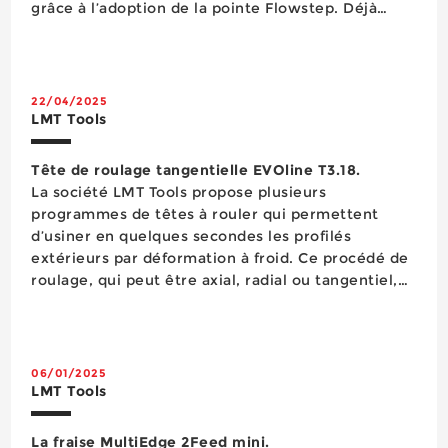
grâce à l’adoption de la pointe Flowstep. Déjà
présente dans les forets métal U...
22/04/2025
LMT Tools
Tête de roulage tangentielle EVOline T3.18.
La société LMT Tools propose plusieurs
programmes de têtes à rouler qui permettent
d’usiner en quelques secondes les profilés
extérieurs par déformation à froid. Ce procédé de
roulage, qui peut être axial, radial ou tangentiel,
permet de former des filets d’une capacité de
charge nettement supérieure à celle des ...
06/01/2025
LMT Tools
La fraise MultiEdge 2Feed mini.