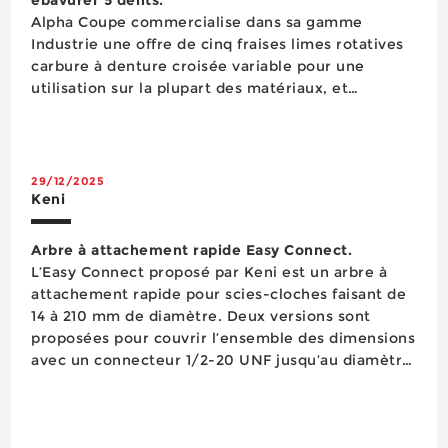
Alpha Coupe commercialise dans sa gamme
Industrie une offre de cinq fraises limes rotatives
carbure à denture croisée variable pour une
utilisation sur la plupart des matériaux, et
notamment la fonte, l’acier dur, l’acier de
construction et l’inox. Reconnaissables à leur
denture variable teintée en bleu, ces outils
coupants pro...
29/12/2025
Keni
Arbre à attachement rapide Easy Connect.
L’Easy Connect proposé par Keni est un arbre à
attachement rapide pour scies-cloches faisant de
14 à 210 mm de diamètre. Deux versions sont
proposées pour couvrir l’ensemble des dimensions
avec un connecteur 1/2-20 UNF jusqu’au diamètre
30 mm et un 5/8-18 UNF pour les diamètres
supérieurs. L’arbre à queue hexagonale 9 mm se
v...