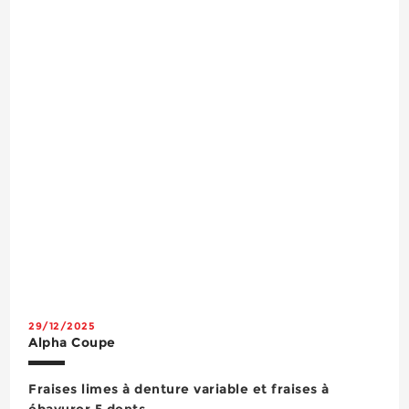
rallonge d’un côté au marteau perforateur et de
l’autre à l...
29/12/2025
Alpha Coupe
Fraises limes à denture variable et fraises à
ébavurer 5 dents.