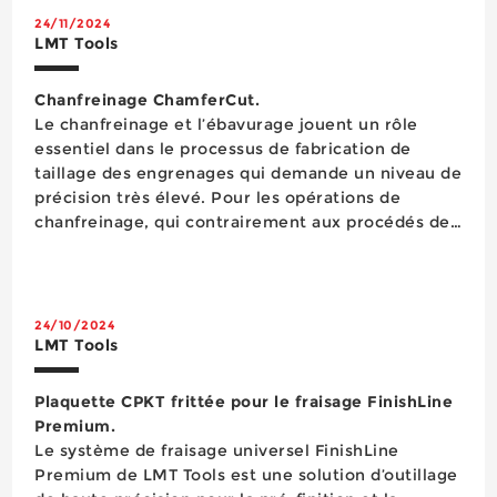
24/11/2024
LMT Tools
Chanfreinage ChamferCut.
Le chanfreinage et l’ébavurage jouent un rôle
essentiel dans le processus de fabrication de
taillage des engrenages qui demande un niveau de
précision très élevé. Pour les opérations de
chanfreinage, qui contrairement aux procédés de
transformation n’ont aucune influence sur la
structure du matériau, LMT Tools a breveté le
procédé ChamferCut q...
24/10/2024
LMT Tools
Plaquette CPKT frittée pour le fraisage FinishLine
Premium.
Le système de fraisage universel FinishLine
Premium de LMT Tools est une solution d’outillage