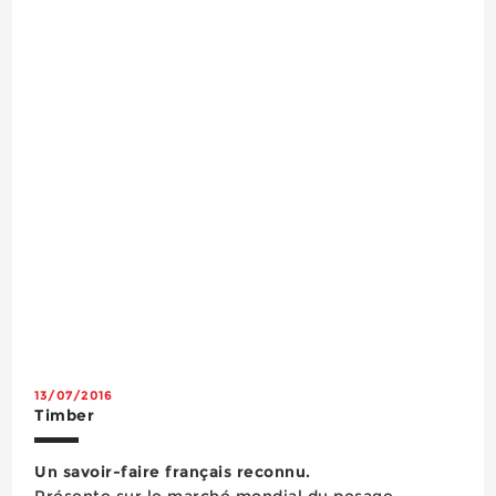
d’utilisation. Cette balance dotée des fonctions
brut, ta...
13/07/2016
Timber
Un savoir-faire français reconnu.
Présente sur le marché mondial du pesage