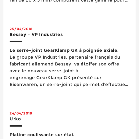
des capacités de serrage de 200 mm à 1 000 mm.
...
25/04/2018
Bessey – VP Industries
Le serre-joint GearKlamp GK à poignée axiale.
Le groupe VP Industries, partenaire français du
fabricant allemand Bessey, va étoffer son offre
avec le nouveau serre-joint à
engrenage GearKlamp GK présenté sur
Eisenwaren, un serre-joint qui permet d’effectuer
avec efficacité des applications de serrage dans
les endroits normalement inaccessibles à ce type
d’outil. Cette possibilité r&...
24/04/2018
Urko
Platine coulissante sur étai.