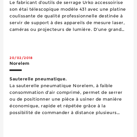
Le fabricant d’outils de serrage Urko accessoirise
son étai télescopique modèle 431 avec une platine
coulissante de qualité professionnelle destinée à
servir de support à des appareils de mesure laser,
caméras ou projecteurs de lumière. D’une grande
stabilité avec un positionnement reprenant la
technologie des serre-joints à vis, cette platine ...
20/02/2018
Norelem
Sauterelle pneumatique.
La sauterelle pneumatique Norelem, à faible
consommation d’air comprimé, permet de serrer
ou de positionner une pièce à usiner de manière
économique, rapide et répétée grâce à la
possibilité de commander à distance plusieurs
sauterelles dans un ordre précis. Le
fonctionnement de cette sauterelle conçue sur le
principe de la grenouill...