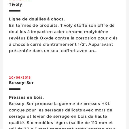
Tivoly
Ligne de douilles à chocs.
En termes de produits, Tivoly étoffe son offre de
douilles à impact en acier chrome molybdène
revêtus Black Oxyde contre la corrosion pour clés
à chocs à carré d’entraînement 1/2’’. Auparavant
présentée dans un seul coffret avec un
assortiment limité, cette offre comporte
désormais des séries de douilles courtes et lo...
20/06/2018
Bessey-Ser
Presses en bois.
Bessey-Ser propose la gamme de presses HKL
conçue pour les serrages délicats avec mors de
serrage et levier de serrage en bois de haute
qualité. Six modèles légers (saillie de 110 mm et
rail de 20 x 5 mm) composent cette gamme pour