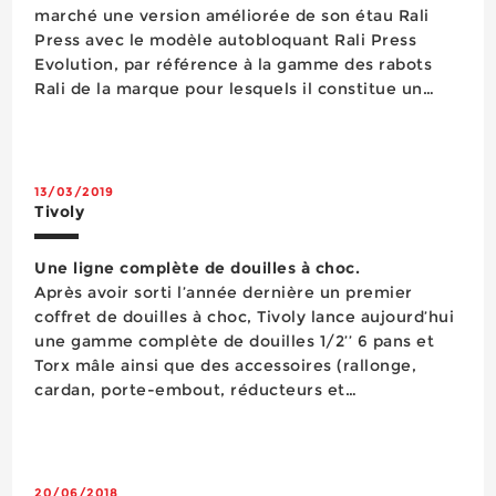
marché une version améliorée de son étau Rali
Press avec le modèle autobloquant Rali Press
Evolution, par référence à la gamme des rabots
Rali de la marque pour lesquels il constitue un
accessoire parfaitement adapté. Capable de serrer
les pièces de bois de toutes longueurs, cet étau ...
13/03/2019
Tivoly
Une ligne complète de douilles à choc.
Après avoir sorti l’année dernière un premier
coffret de douilles à choc, Tivoly lance aujourd’hui
une gamme complète de douilles 1/2’’ 6 pans et
Torx mâle ainsi que des accessoires (rallonge,
cardan, porte-embout, réducteurs et
augmentateurs) avec des références vendues à
l’unité allant jusqu’au...
20/06/2018