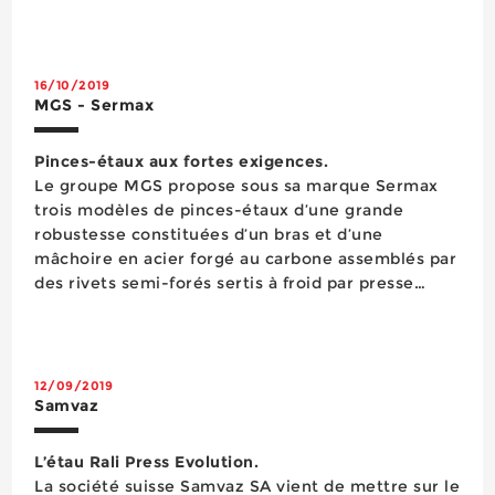
même à l’horizontal. Trois tailles sont disponibles :
600 mm à 1000 mm, 950 mm à 1700 mm et 1550
mm &ag...
16/10/2019
MGS - Sermax
Pinces-étaux aux fortes exigences.
Le groupe MGS propose sous sa marque Sermax
trois modèles de pinces-étaux d’une grande
robustesse constituées d’un bras et d’une
mâchoire en acier forgé au carbone assemblés par
des rivets semi-forés sertis à froid par presse
hydraulique, leur poignée de déverrouillage étant
positionnée afin de permettre à l’op&eac...
12/09/2019
Samvaz
L’étau Rali Press Evolution.
La société suisse Samvaz SA vient de mettre sur le