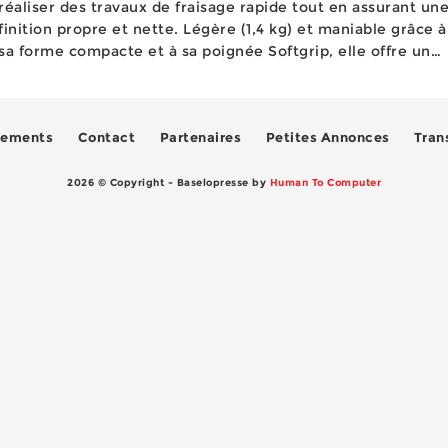
réaliser des travaux de fraisage rapide tout en assurant un
finition propre et nette. Légère (1,4 kg) et maniable grâce à
sa forme compacte et à sa poignée Softgrip, elle offre une
bonne ergonomie pour un guidage préc...
ements
Contact
Partenaires
Petites Annonces
Trans
2026 © Copyright - Baselopresse by
Human To Computer