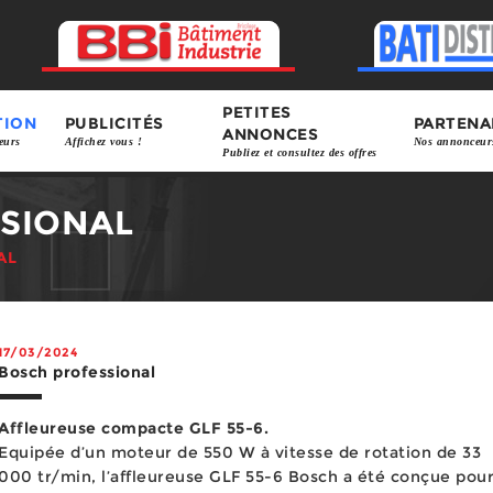
PETITES
TION
PUBLICITÉS
PARTENA
ANNONCES
eurs
Affichez vous !
Nos annonceur
Publiez et consultez des offres
SIONAL
AL
17/03/2024
Bosch professional
Affleureuse compacte GLF 55-6.
Equipée d’un moteur de 550 W à vitesse de rotation de 33
000 tr/min, l’affleureuse GLF 55-6 Bosch a été conçue pou