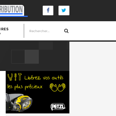
IRES
s
r