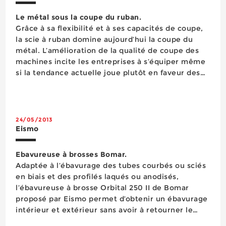
Le métal sous la coupe du ruban.
Grâce à sa flexibilité et à ses capacités de coupe,
la scie à ruban domine aujourd’hui la coupe du
métal. L’amélioration de la qualité de coupe des
machines incite les entreprises à s’équiper même
si la tendance actuelle joue plutôt en faveur des
machines de petites et moyennes capacités, dont
les performances sur ce ...
24/05/2013
Eismo
​Ebavureuse à brosses Bomar.
Adaptée à l’ébavurage des tubes courbés ou sciés
en biais et des profilés laqués ou anodisés,
l’ébavureuse à brosse Orbital 250 II de Bomar
proposé par Eismo permet d’obtenir un ébavurage
intérieur et extérieur sans avoir à retourner le
tube ou profilé grâce à une rotation axiale de l&...