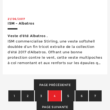
composite et d’une semelle anti-perforation
souple FAP®. Elle dispose également de la
doublure multifonctions BreathActive, qui évacue
la t...
21/06/2017
ISM - Albatros
Veste d’été Albatros .
ISM commercialise Stirling, une veste softshell
doublée d’un fin tricot extraite de la collection
d’été 2017 d’Albatros. Offrant une bonne
protection contre le vent, cette veste multipoches
à col remontant et aux renforts sur les épaules qui
se ferme par un zip permet une totale liberté de
mouvement. ...
PAGE PRÉCÉDENTE
1
2
3
4
5
6
7
PAGE SUIVANTE