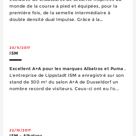
monde de la course à pied et équipées, pour la
première fois, de la semelle intermédiaire à
double densité dual Impulse. Grâce à la
technologie intégrée à leurs semelles Impulse
Foam, anti-fatigue et absorbant les chocs, les
chaussures dual....
20/11/2017
ISM
Excellent A+A pour les marques Albatros et Puma .
L’entreprise de Lippstadt ISM a enregistré sur son
stand de 300 m² du salon A+A de Dusseldorf un
nombre record de visiteurs. Ceux-ci ont eu l’o...
22/10/2017
ISM - Albatros