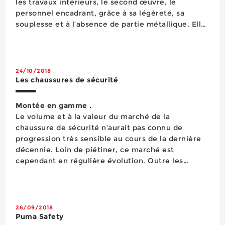
les travaux intérieurs, le second œuvre, le
personnel encadrant, grâce à sa légèreté, sa
souplesse et à l’absence de partie métallique. Elle
est effectivement dotée d’un embout en fibre de
verre et d’une semelle anti-perforation souple ...
24/10/2018
Les chaussures de sécurité
Montée en gamme .
Le volume et à la valeur du marché de la
chaussure de sécurité n’aurait pas connu de
progression très sensible au cours de la dernière
décennie. Loin de piétiner, ce marché est
cependant en régulière évolution. Outre les
améliorations techniques régulièrement
apportées à des EPI dont les utilisateurs attendent
un co...
26/09/2018
Puma Safety