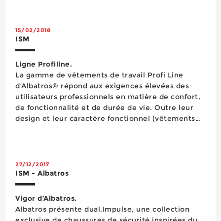
COA.TEX® (propre à la marque), dotée d’une fente
de ventilation, cette veste comporte &...
15/02/2018
ISM
Ligne Profiline.
La gamme de vêtements de travail Profi Line
d’Albatros® répond aux exigences élevées des
utilisateurs professionnels en matière de confort,
de fonctionnalité et de durée de vie. Outre leur
design et leur caractère fonctionnel (vêtements
multipoches, taille et poignets réglables, ourlet
réglable, fermetures avec scratch et rabats…), une
attention particuli&egrav...
27/12/2017
ISM - Albatros
Vigor d’Albatros.
Albatros présente dual.Impulse, une collection
exclusive de chaussures de sécurité inspirées du