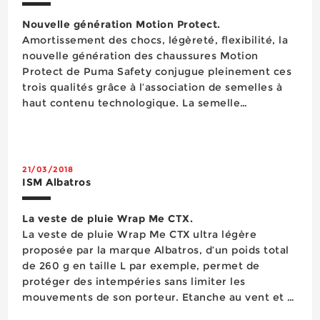
Nouvelle génération Motion Protect.
Amortissement des chocs, légèreté, flexibilité, la
nouvelle génération des chaussures Motion
Protect de Puma Safety conjugue pleinement ces
trois qualités grâce à l’association de semelles à
haut contenu technologique. La semelle
extérieure en caoutchouc, résistante à une
chaleur maximale de 300°C (HRO) et
antid&eacut...
21/03/2018
ISM Albatros
La veste de pluie Wrap Me CTX.
La veste de pluie Wrap Me CTX ultra légère
proposée par la marque Albatros, d’un poids total
de 260 g en taille L par exemple, permet de
protéger des intempéries sans limiter les
mouvements de son porteur. Etanche au vent et à
la pluie, respirable grâce à sa membrane