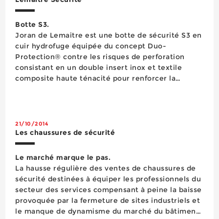
Botte S3.
Joran de Lemaitre est une botte de sécurité S3 en
cuir hydrofuge équipée du concept Duo-
Protection® contre les risques de perforation
consistant en un double insert inox et textile
composite haute ténacité pour renforcer la
sécurité des utilisateurs travaillant dans des
conditions de chantiers extrêmes. Cette botte
bénéficie par ailleurs d’une semelle d’usure à...
21/10/2014
Les chaussures de sécurité
Le marché marque le pas.
La hausse régulière des ventes de chaussures de
sécurité destinées à équiper les professionnels du
secteur des services compensant à peine la baisse
provoquée par la fermeture de sites industriels et
le manque de dynamisme du marché du bâtiment,