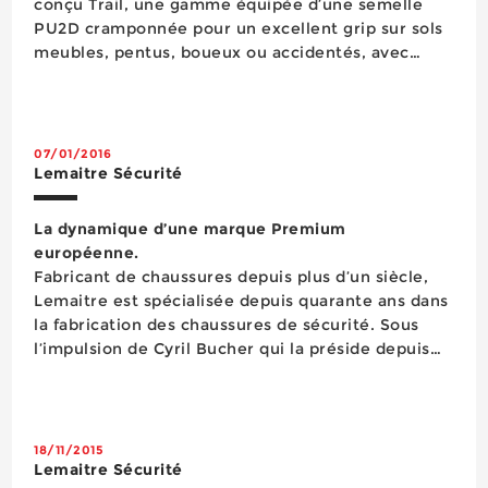
conçu Trail, une gamme équipée d’une semelle
PU2D cramponnée pour un excellent grip sur sols
meubles, pentus, boueux ou accidentés, avec
profil Parabolic® pour optimiser le confort et
renforcer l’adhérence sur tous les terrains et
témoin d’usure pour plus de...
07/01/2016
Lemaitre Sécurité
La dynamique d’une marque Premium
européenne.
Fabricant de chaussures depuis plus d’un siècle,
Lemaitre est spécialisée depuis quarante ans dans
la fabrication des chaussures de sécurité. Sous
l’impulsion de Cyril Bucher qui la préside depuis
2010, l’entreprise alsacienne membre du groupe
indien Rahman enregistre depuis cinq ans un
chiffre d’affaires en progression régulière e...
18/11/2015
Lemaitre Sécurité