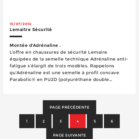
le volume de ce segment du marché des EPI
stagne depuis cinq ans avec, pour corollaire, un
certain manque d&rsq...
15/07/2014
Lemaitre Sécurité
Montée d’Adrénaline .
L’offre en chaussures de sécurité Lemaire
équipées de la semelle technique Adrénaline anti-
fatigue s’élargit de trois modèles. Rappelons
qu’Adrénaline est une semelle à profil concave
Parabolic® en PU2D (polyuréthane double
densité) avec dessin structuré « pneu hiver »
offrant une adhérence et ...
PAGE PRÉCÉDENTE
1
2
3
4
5
6
PAGE SUIVANTE