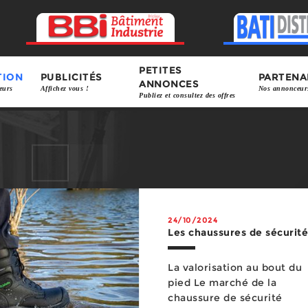
PETITES
TION
PUBLICITÉS
PARTENA
ANNONCES
eurs
Affichez vous !
Nos annonceur
Publiez et consultez des offres
24/10/2024
Les chaussures de sécurité
La valorisation au bout du
pied Le marché de la
chaussure de sécurité