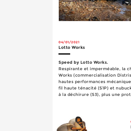
04/01/2021
Lotto Works
Speed by Lotto Works.
Respirante et imperméable, la c
Works (commercialisation Distris
hautes performances mécaniqu
fil haute ténacité (S1P) et nubuc
à la déchirure (S3), plus une pro
une doublure intérieure Air mesh
sem...