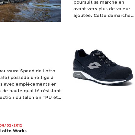
poursuit sa marche en
avant vers plus de valeur
ajoutée. Cette démarche
passe par de nombreux
paramètres, à commencer
par l...
haussure Speed de Lotto
afe) possède une tige à
es avec empiècements en
k de haute qualité résistant
tection du talon en TPU et
 à haute respirabilité. La
08/02/2012
Lotto Works