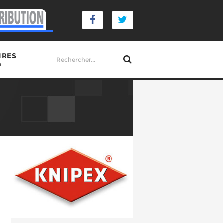
IRES
s