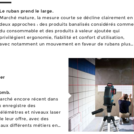
Le ruban prend le large.
Marché mature, la mesure courte se décline clairement en
deux approches : des produits banalisés considérés comme
du consommable et des produits à valeur ajoutée qui
privilégient ergonomie, fiabilité et confort d’utilisation,
avec notamment un mouvement en faveur de rubans plus
rges. La bonne vieille mesure courte à ruban est toujours
aussi indispensable au profes...
ser
lomb.
marché encore récent dans
x enregistre des
 télémètres et niveaux laser
e leur offre, avec des
 aux différents métiers en
té...