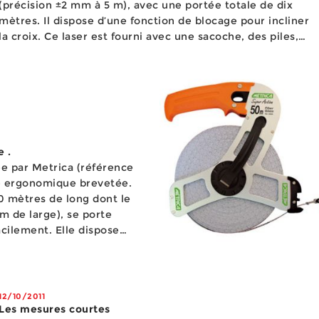
(précision ±2 mm à 5 m), avec une portée totale de dix
mètres. Il dispose d’une fonction de blocage pour incliner
a croix. Ce laser est fourni avec une sacoche, des piles,
une mire et un support magnétique. ...
 .
e par Metrica (référence
me ergonomique brevetée.
0 mètres de long dont le
m de large), se porte
acilement. Elle dispose
i-glissement et d’un
12/10/2011
Les mesures courtes