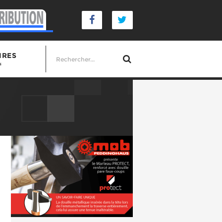
IRES
s