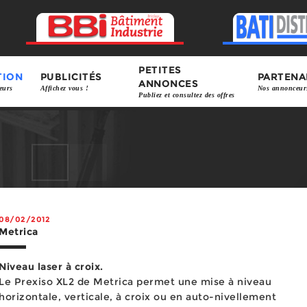
PETITES
TION
PUBLICITÉS
PARTENA
ANNONCES
eurs
Affichez vous !
Nos annonceur
Publiez et consultez des offres
08/02/2012
Metrica
Niveau laser à croix.
Le Prexiso XL2 de Metrica permet une mise à niveau
horizontale, verticale, à croix ou en auto-nivellement