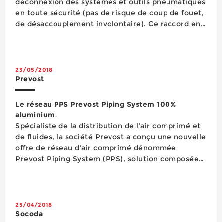
déconnexion des systèmes et outils pneumatiques
en toute sécurité (pas de risque de coup de fouet,
de désaccouplement involontaire). Ce raccord en
composite, qui dans un premier temps était
proposé en deux versions de 6 et 8 mm de
passage, est d&eacu...
23/05/2018
Prevost
Le réseau PPS Prevost Piping System 100%
aluminium.
Spécialiste de la distribution de l’air comprimé et
de fluides, la société Prevost a conçu une nouvelle
offre de réseau d’air comprimé dénommée
Prevost Piping System (PPS), solution composée
de tubes et raccords 100% aluminium compacts,
légers et résistants. Ces composants s’installent
facilement et rapidement...
25/04/2018
Socoda