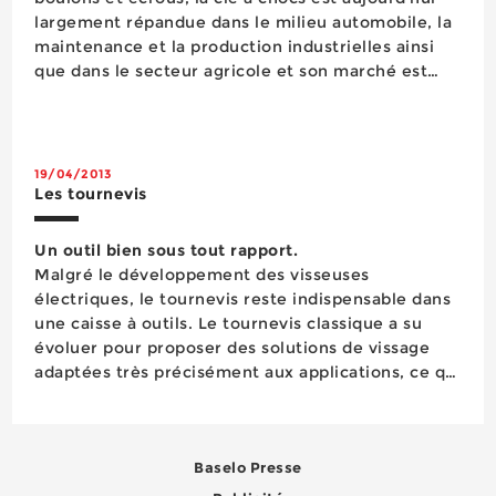
largement répandue dans le milieu automobile, la
maintenance et la production industrielles ainsi
que dans le secteur agricole et son marché est
mature. Néanmoins, cet univers reste dynamique,
du fait notamment de l’essor des machines
autonomes et mobiles, dont en premier lieu...
19/04/2013
Les tournevis
Un outil bien sous tout rapport.
Malgré le développement des visseuses
électriques, le tournevis reste indispensable dans
une caisse à outils. Le tournevis classique a su
évoluer pour proposer des solutions de vissage
adaptées très précisément aux applications, ce qui
permet à ses ventes de se maintenir malgré la
maturité du marché. Quant au tournevis
dynamométrique, il r...
Baselo Presse