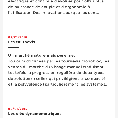
électrique et continue d’évoluer pour offrir plus
de puissance de couple et d’ergonomie à
l’utilisateur. Des innovations auxquelles sont
sensibles les entreprises qui axent leur démarche
sur la performance apportée par l’outil, sou...
07/01/2016
Les tournevis
Un marché mature mais pérenne.
Toujours dominées par les tournevis monobloc, les
ventes du marché du vissage manuel traduisent
toutefois la progression régulière de deux types
de solutions : celles qui privilégient la compacité
et la polyvalence (particulièrement les systèmes
multifonctions avec embouts de vissage) et celles
permettent les vissages contrôlés. La
cannibalisation ann...
05/01/2015
Les clés dynamométriques