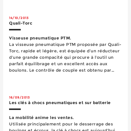
d’une échelle à crinoline, ce qui la rend idéale
pour...
14/10/2013
Quali-Torc
Visseuse pneumatique PTM.
La visseuse pneumatique PTM proposée par Quali-
Torc, rapide et légère, est équipée d’un réducteur
d’une grande compacité qui procure à l’outil un
parfait équilibrage et un excellent accès aux
boulons. Le contrôle de couple est obtenu par
réglage de la pression d’air, un graphique
couple/pression étant fourni avec chaque outil
perm...
16/09/2013
Les clés à chocs pneumatiques et sur batterie
La mobilité anime les ventes.
Utilisée principalement pour le desserrage des
boulons et écrous, la clé à chocs est aujourd’hui