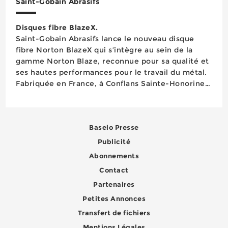
Saint-Gobain Abrasifs
Disques fibre BlazeX.
Saint-Gobain Abrasifs lance le nouveau disque
fibre Norton BlazeX qui s’intègre au sein de la
gamme Norton Blaze, reconnue pour sa qualité et
ses hautes performances pour le travail du métal.
Fabriquée en France, à Conflans Sainte-Honorine,
cette nouvelle référence a pour ambition de
permettre aux industriels d’abaisser leurs coûts de
production. Les disques fibre Norton BlazeX...
Baselo Presse
Publicité
Abonnements
Contact
Partenaires
Petites Annonces
Transfert de fichiers
Mentions Légales