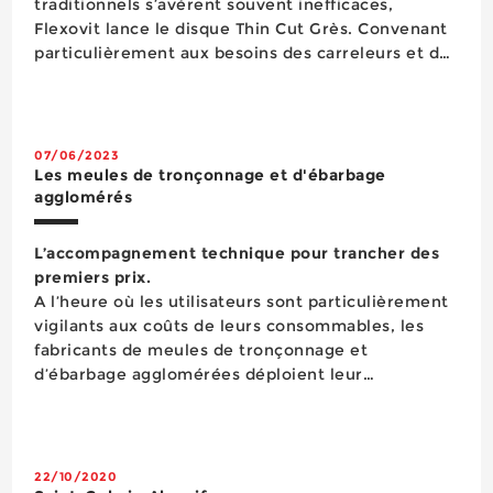
traditionnels s’avèrent souvent inefficaces,
Flexovit lance le disque Thin Cut Grès. Convenant
particulièrement aux besoins des carreleurs et des
paysagistes, ce dernier est conçu pour s’attaquer
aux matériaux les plus durs, y compris les dalles
en grès cérame jusqu&rsquo...
07/06/2023
Les meules de tronçonnage et d'ébarbage
agglomérés
L’accompagnement technique pour trancher des
premiers prix.
A l’heure où les utilisateurs sont particulièrement
vigilants aux coûts de leurs consommables, les
fabricants de meules de tronçonnage et
d’ébarbage agglomérées déploient leur
accompagnement sur le terrain, aux côtés des
distributeurs, pour mettre en avant leurs produits
techniques, en mesure d’apporter les gains de pr...
22/10/2020