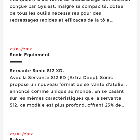
conçue par Gys est, malgré sa compacité, dotée
de tous les outils nécessaires pour des
redressages rapides et efficaces de la tôle
cabossée, favorisant la réduction des coûts de
main d’œuvre de l’atelier. Disponible avec des
gén&e...
21/06/2017
Sonic Equipment
Servante Sonic S12 XD.
Avec la Servante S12 ED (Extra Deep). Sonic
propose un nouveau format de servante d’atelier,
annoncé comme unique au monde. En se basant
sur les mêmes caractéristiques que la servante
S12, ce modèle est plus profond, offrant 25% de
capacité de stockage supplémentaire. D’une
largeur de 1 030 mm, d’une hauteur de 1 035 mm
et d’une profondeur de 640 mm, la serva...
22/05/2017
Bahco