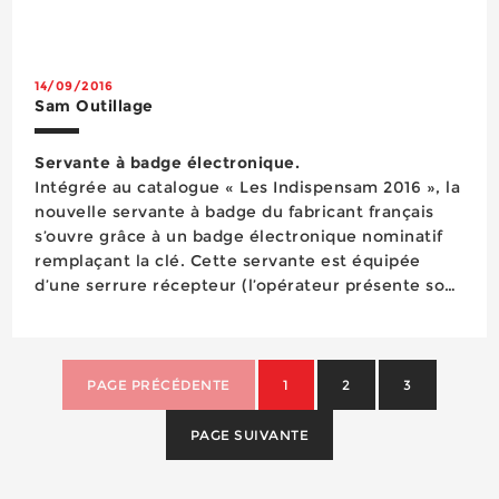
la voie de l’usine 4.0 en réalisant d’importants
investissements dans un outil de production
connecté de derniè...
14/09/2016
Sam Outillage
Servante à badge électronique.
Intégrée au catalogue « Les Indispensam 2016 », la
nouvelle servante à badge du fabricant français
s’ouvre grâce à un badge électronique nominatif
remplaçant la clé. Cette servante est équipée
d’une serrure récepteur (l’opérateur présente son
badge devant cette dernière pour que la ...
PAGE PRÉCÉDENTE
1
2
3
PAGE SUIVANTE