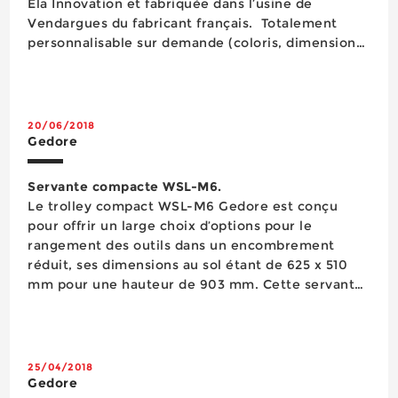
Ela Innovation et fabriquée dans l’usine de
Vendargues du fabricant français. Totalement
personnalisable sur demande (coloris, dimensions,
matière plateau, agencement d’outils, mousses de
rangement, roues…) cette servante 5 tiroirs
pouvant contenir jusqu’à...
20/06/2018
Gedore
Servante compacte WSL-M6.
Le trolley compact WSL-M6 Gedore est conçu
pour offrir un large choix d’options pour le
rangement des outils dans un encombrement
réduit, ses dimensions au sol étant de 625 x 510
mm pour une hauteur de 903 mm. Cette servante
à fermeture centralisée comprend six tiroirs à
sortie totale de 480 x 400 mm pouvant accueillir
chacun 20 kg d’outils rangés dans les modules de
mousse bicolore...
25/04/2018
Gedore