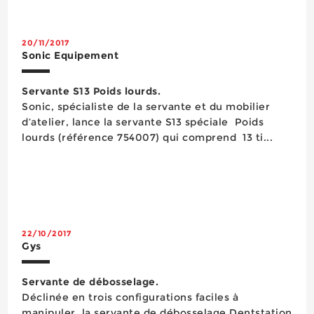
de panneaux perforés aux perforations
normalisées pour la fixation d...
20/11/2017
Sonic Equipement
Servante S13 Poids lourds.
​Sonic, spécialiste de la servante et du mobilier
d’atelier, lance la servante S13 spéciale Poids
lourds (référence 754007) qui comprend 13 ti...
22/10/2017
Gys
Servante de débosselage.
Déclinée en trois configurations faciles à
manipuler, la servante de débosselage Dentstation