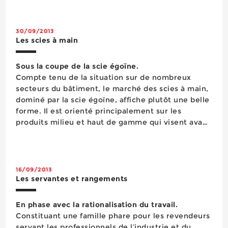
précision. La performance de ces deux outils est
indissociable ...
30/09/2013
Les scies à main
Sous la coupe de la scie égoïne.
Compte tenu de la situation sur de nombreux
secteurs du bâtiment, le marché des scies à main,
dominé par la scie égoïne, affiche plutôt une belle
forme. Il est orienté principalement sur les
produits milieu et haut de gamme qui visent avant
tout à améliorer les performances de coupe tout
en réduisant la fatigue musculaire. Outil
traditionnel par exc...
16/09/2013
Les servantes et rangements
En phase avec la rationalisation du travail.
Constituant une famille phare pour les revendeurs
servant les professionnels de l’industrie et du