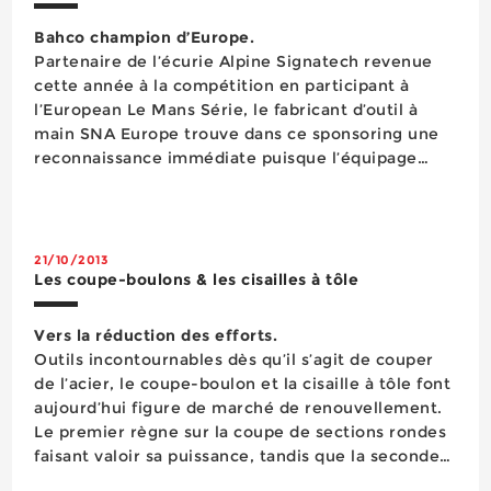
Bahco champion d’Europe.
Partenaire de l’écurie Alpine Signatech revenue
cette année à la compétition en participant à
l’European Le Mans Série, le fabricant d’outil à
main SNA Europe trouve dans ce sponsoring une
reconnaissance immédiate puisque l’équipage
français vient de remporter ce championnat
automobile catégorie endurance en se classant
quatrième d...
21/10/2013
Les coupe-boulons & les cisailles à tôle
Vers la réduction des efforts.
Outils incontournables dès qu’il s’agit de couper
de l’acier, le coupe-boulon et la cisaille à tôle font
aujourd’hui figure de marché de renouvellement.
Le premier règne sur la coupe de sections rondes
faisant valoir sa puissance, tandis que la seconde
agit plutôt dans des surfaces planes jouant de