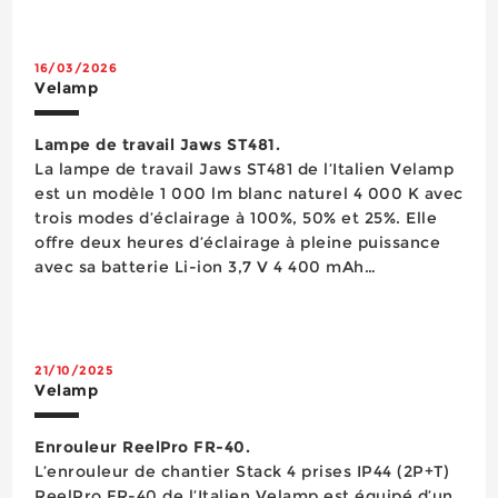
16/03/2026
Velamp
Lampe de travail Jaws ST481.
La lampe de travail Jaws ST481 de l’Italien Velamp
est un modèle 1 000 lm blanc naturel 4 000 K avec
trois modes d’éclairage à 100%, 50% et 25%. Elle
offre deux heures d’éclairage à pleine puissance
avec sa batterie Li-ion 3,7 V 4 400 mAh
rechargeable en usb-C (câble inclus) qui peut
servir de powerbank et intègre un indicateur de
charge. Elle est pourvue...
21/10/2025
Velamp
Enrouleur ReelPro FR-40.
L’enrouleur de chantier Stack 4 prises IP44 (2P+T)
ReelPro FR-40 de l’Italien Velamp est équipé d’un