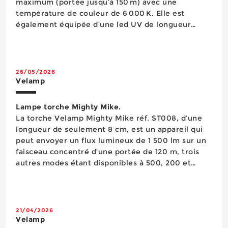
maximum (portée jusqu’à 150 m) avec une
température de couleur de 6 000 K. Elle est
également équipée d’une led UV de longueur
d’onde 365 nm, destinée à l’inspection industrielle,
à la recherche de traces (colles, huiles, fiss...
26/05/2026
Velamp
Lampe torche Mighty Mike.
La torche Velamp Mighty Mike réf. ST008, d’une
longueur de seulement 8 cm, est un appareil qui
peut envoyer un flux lumineux de 1 500 lm sur un
faisceau concentré d’une portée de 120 m, trois
autres modes étant disponibles à 500, 200 et
40 lm (autonomie maximale de 25 h avec sa
batterie d’une capacité de 1 400 mAh). Elle
comporte un clip et un aimant pour une util...
21/04/2026
Velamp