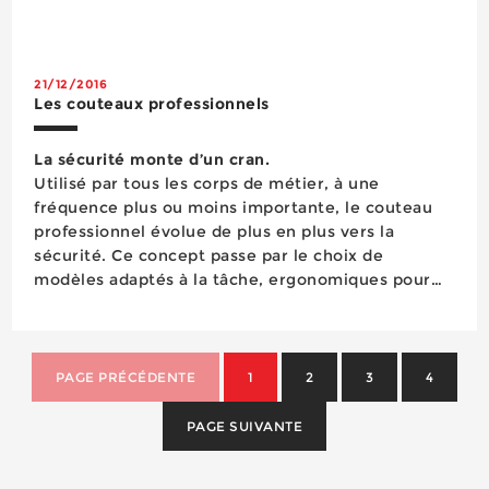
appareils est assuré par un ventilateur protégé par
un filtre, équipement situé dans la machine et
d’un accès difficile. Dès lors, &...
21/12/2016
Les couteaux professionnels
La sécurité monte d’un cran.
Utilisé par tous les corps de métier, à une
fréquence plus ou moins importante, le couteau
professionnel évolue de plus en plus vers la
sécurité. Ce concept passe par le choix de
modèles adaptés à la tâche, ergonomiques pour
prévenir les TMS et la fatigue, et dotés de
systèmes permettant de réduire le risque de
coupur...
PAGE PRÉCÉDENTE
1
2
3
4
PAGE SUIVANTE