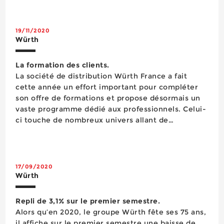
19/11/2020
Würth
La formation des clients.
La société de distribution Würth France a fait
cette année un effort important pour compléter
son offre de formations et propose désormais un
vaste programme dédié aux professionnels. Celui-
ci touche de nombreux univers allant de
l’utilisation des matériels aux techniques de vente
en passant par les Caces et bien sûr des sujets liés
au Covid-19. Avec ses trente...
17/09/2020
Würth
Repli de 3,1% sur le premier semestre.
Alors qu’en 2020, le groupe Würth fête ses 75 ans,
il affiche sur le premier semestre une baisse de