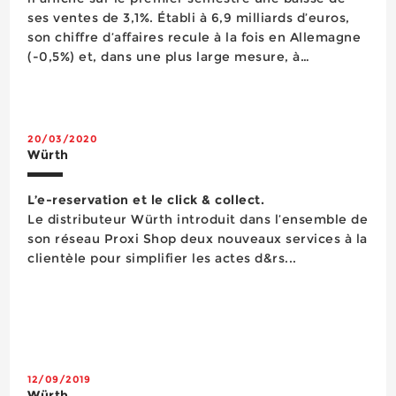
ses ventes de 3,1%. Établi à 6,9 milliards d’euros,
son chiffre d’affaires recule à la fois en Allemagne
(-0,5%) et, dans une plus large mesure, à
l’étranger (-4,9%). « Étant donné le contexte
actuel de pandémie mondiale, nous sommes pl...
20/03/2020
Würth
L’e-reservation et le click & collect.
Le distributeur Würth introduit dans l’ensemble de
son réseau Proxi Shop deux nouveaux services à la
clientèle pour simplifier les actes d&rs...
12/09/2019
Würth