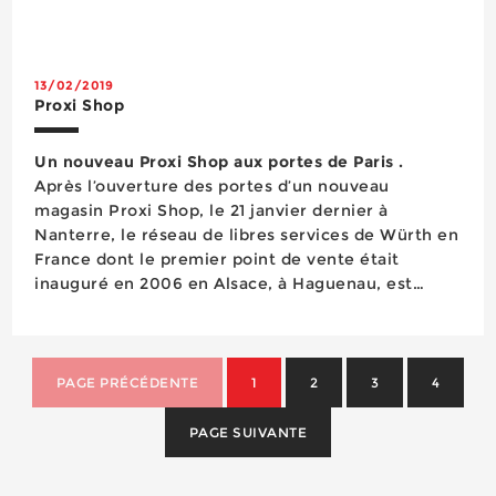
nouvelle plate-forme de marque, laquelle est
basée selon le distributeur lui-même sur le
positio...
13/02/2019
Proxi Shop
Un nouveau Proxi Shop aux portes de Paris .
Après l’ouverture des portes d’un nouveau
magasin Proxi Shop, le 21 janvier dernier à
Nanterre, le réseau de libres services de Würth en
France dont le premier point de vente était
inauguré en 2006 en Alsace, à Haguenau, est
aujourd’hui fort de 134 unités réparties sur
l’ensemble du territoire, y compris dans les villes
les plus im...
PAGE PRÉCÉDENTE
1
2
3
4
PAGE SUIVANTE