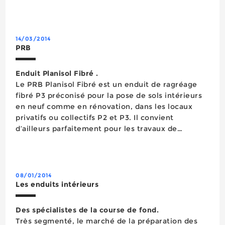
par projection avec une mach...
14/03/2014
PRB
Enduit Planisol Fibré .
Le PRB Planisol Fibré est un enduit de ragréage
fibré P3 préconisé pour la pose de sols intérieurs
en neuf comme en rénovation, dans les locaux
privatifs ou collectifs P2 et P3. Il convient
d’ailleurs parfaitement pour les travaux de
rénovations sur des anciens carrelages, planchers
panneaux bois et parquets. Il est compatible sur
planchers chauffants. Il peut être facil...
08/01/2014
Les enduits intérieurs
Des spécialistes de la course de fond.
Très segmenté, le marché de la préparation des