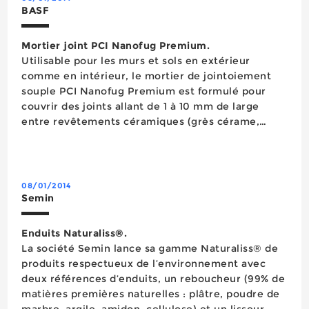
BASF
Mortier joint PCI Nanofug Premium.
Utilisable pour les murs et sols en extérieur
comme en intérieur, le mortier de jointoiement
souple PCI Nanofug Premium est formulé pour
couvrir des joints allant de 1 à 10 mm de large
entre revêtements céramiques (grès cérame,
carreaux de verre, pierres naturelles). Possédant
une vitesse de prise améliorée qui répond aux
contraintes des nouvea...
08/01/2014
Semin
Enduits Naturaliss®.
La société Semin lance sa gamme Naturaliss® de
produits respectueux de l’environnement avec
deux références d’enduits, un reboucheur (99% de
matières premières naturelles : plâtre, poudre de
marbre, argile, amidon, cellulose) et un lisseur