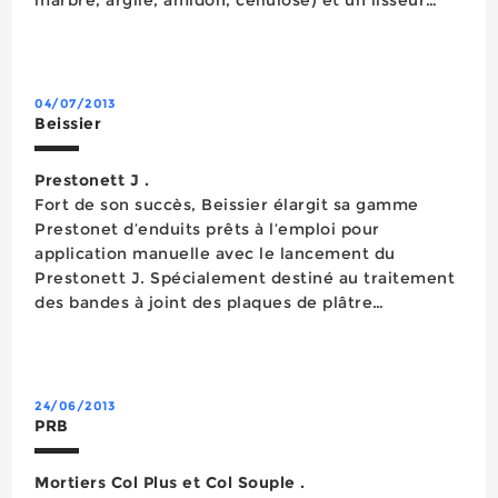
(99,9% de matières premières naturelles : plâtre,
poudre de marbre, amidon, gélatine). Conformes à
la norme d...
04/07/2013
Beissier
Prestonett J .
Fort de son succès, Beissier élargit sa gamme
Prestonet d’enduits prêts à l’emploi pour
application manuelle avec le lancement du
Prestonett J. Spécialement destiné au traitement
des bandes à joint des plaques de plâtre
cartonnées en murs et plafonds intérieurs, il
s’applique sur fonds sains, propres et préparés
(DTU 59.1 et 59.4) et peut être ...
24/06/2013
PRB
Mortiers Col Plus et Col Souple .