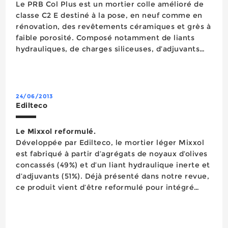
Le PRB Col Plus est un mortier colle amélioré de
classe C2 E destiné à la pose, en neuf comme en
rénovation, des revêtements céramiques et grès à
faible porosité. Composé notamment de liants
hydrauliques, de charges siliceuses, d’adjuvants
spécifiques et d’une résine plastifiante, il est
notamment recommandé pour les collages e...
24/06/2013
Edilteco
Le Mixxol reformulé.
Développée par Edilteco, le mortier léger Mixxol
est fabriqué à partir d’agrégats de noyaux d’olives
concassés (49%) et d’un liant hydraulique inerte et
d’adjuvants (51%). Déjà présenté dans notre revue,
ce produit vient d’être reformulé pour intégré
dans sa composition des fibres qui évitent l’i...