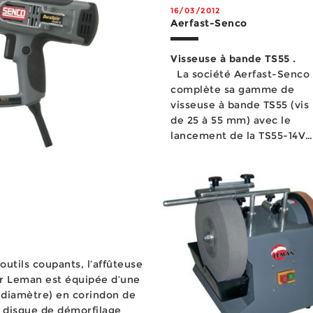
16/03/2012
Aerfast-Senco
Visseuse à bande TS55 .
La société Aerfast-Senco
complète sa gamme de
visseuse à bande TS55 (vis
de 25 à 55 mm) avec le
lancement de la TS55-14V,
une version sur batterie...
outils coupants, l’affûteuse
r Leman est équipée d’une
 diamètre) en corindon de
n disque de démorfilage