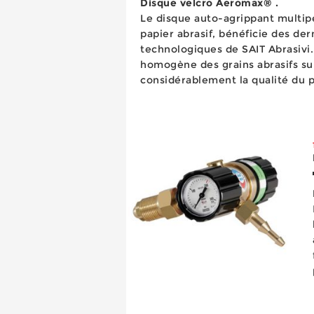
Disque velcro Aeromax® .
Le disque auto-agrippant multi
papier abrasif, bénéficie des der
technologiques de SAIT Abrasivi. 
homogène des grains abrasifs sur
considérablement la qualité du p
une nouvelle conception de la c
augmente de façon signi...