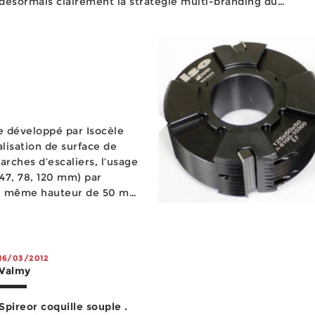
désormais clairement la stratégie multi-branding du
groupe et permet une meilleure différenciation entre la
raison sociale CMCO France et ses marques, Yale, Yale
Syst...
le développé par Isocèle
lisation de surface de
rches d’escaliers, l’usage
(47, 78, 120 mm) par
une même hauteur de 50 mm.
ures à 50 mm, il ...
16/03/2012
Valmy
Spireor coquille souple .