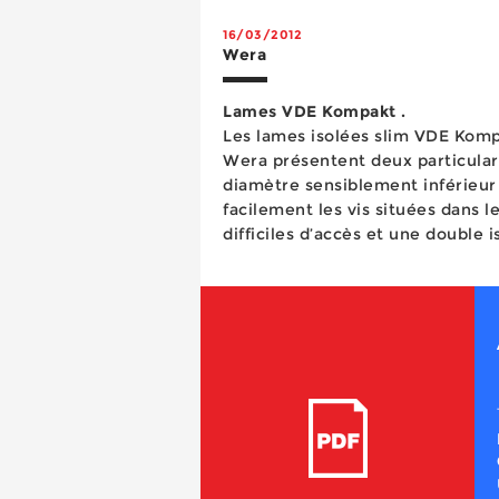
16/03/2012
Wera
Lames VDE Kompakt .
Les lames isolées slim VDE Komp
Wera présentent deux particulari
diamètre sensiblement inférieur
facilement les vis situées dans le
difficiles d’accès et une double 
pratiquement inusable. Pliable et
trousse en tissu robuste Kraftfo
L'ancrage mécanique pour les charges lourdes Dans le bâtiment, il est une évidence que les procédés 