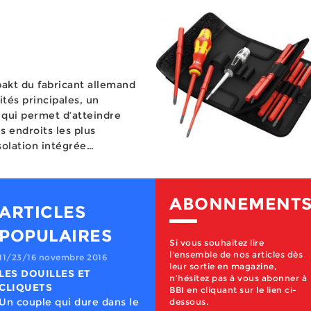
akt du fabricant allemand
tés principales, un
 qui permet d’atteindre
s endroits les plus
isolation intégrée
 portable à la ceinture, la
rm Komp...
ABONNEMENT
ARTICLES
POPULAIRES
Si vous souhaitez lire
l'ensemble de nos articles dès
01/25/17 janvier 2017
leur sortie en magazine,
n’hésitez pas à vous abonner à
LES GOUJONS D'ANCRAGE
BBI en cliquant sur le lien ci-
de fixation doivent être performants pour que tous les éléments de construction puissent être ancrés d’une façon sûre et pérenne dans les structures porteuses. Plusieurs solutions existent pour réaliser ces liaisons, avec des procédés qui peuvent être chimiques ou mécaniques. Faisant partie de cette deuxième catégorie, le goujon d’ancrage est un mode de scellement traditionnel mais toujours d’actualité et performant pour toutes les fixations traversantes. Un goujon d'ancrage est constitué d’une tige filetée baguée terminée par un cône (ou noix) et pourvue d’une rondelle et d’un écrou. Il reprend le système éprouvé de la déformation, ici obtenue par l’expansion de sa bague qui vient se bloquer sur les parois du trou de forage, pour se verrouiller totalement dans les matériaux pleins. Ces derniers ne devraient être en théorie que des bétons de différentes sortes, si l’on se réfère aux homologations attachées à cette fixation, mais les goujons peuvent aussi être utilisés en sécurité mais hors homologations sur des supports en pierre, brique pleine ou parpaing plein. Pour réaliser l’ancrage, le goujon doit est inséré en force au marteau dans un trou de forage de même diamètre. Ce faisant, la bague qui est munie d’aspérités ou de griffes et est d’un diamètre légèrement supérieur à celui du perçage est littéralement plaquée contre les parois de son logement. Cette accroche initiale amène déjà une adhérence et une résistance à la charge. Ensuite, le monteur sert l’écrou en appui sur le support (la rondelle en intermédiaire) ce qui a pour conséquence de faire ressortir la tige filetée vers l’extérieur, la bague restant immobile, et simultanément de faire rentrer le cône terminal de la tige sous la bague. Celle-ci, en règle générale conçue avec trois ailettes, est conçue pour se déformer et s’ouvrir sous l’effet de cette pression jusqu’à se sceller dans le support pour rendre la fixation totalement inexpugnable. Cette pose doit selon le DTU être effectuée à un couple précis à l’aide d’un outil dynamométrique selon la valeur indiquée dans les données du goujon. A titre d’exemple pris chez un fournisseur du marché, elle peut varier sur un diamètre 10 de 25 Nm pour un modèle électrozingué à 45 Nm pour un modèle inox en passant par 40 Nm pour un modèle répondant aux contraintes sismiques. Et toujours de façon indicative, les charges admissibles (en tenant donc compte des coefficients de sécurité) sont au minimum de 200 kg pour du goujon M8, avec une moyenne tournant autour de 350 kg, et au maximum de 2,8 tonnes pour du M16 avec une moyenne sur ce diamètre d’environ 2 tonnes. Evaluation Technique Européenne Cette fixation traversante est bien sûr soumise à toutes les réglementations relevant de l’ancrage dans le bâtiment et en premier lieu l’ETE, Evaluation Technique Européenne. Ces homologations ont pris en juillet 2014 le relais du bien connu ATE, Agrément Technique Européen, en intégrant notamment pour l’option 1 des normes portant sur les contraintes sismiques et la résistance au feu qui étaient auparavant considérées de façon séparées. Cette évaluation, qui reste de l’ordre du volontariat pour les entreprises mais in fine se révèle nécessaire sinon indispensable pour vendre en Europe, ordonne les goujons d’ancrage en deux grandes catégories avec d’une part l’ETE option 7 pour les utilisations dans les bétons non fissurés et de l’autre l’ETE option 1 pour les utilisations dans les bétons fissurés et non fissurés, ces produits étant par nature plus qualitatifs. A l’intérieur de ces deux grandes classes figurent plusieurs sous-familles liées à la nature des bétons (C12/15, C40/50…) sur lesquels ils ont été testés. Béton fissuré et béton non fissuré Les notions d’options 1 et 7 se réfèrent à la nature du support qui accueillera les goujons, avec la distinction à faire entre béton fissuré et béton non fissuré. Pour une personne qui n’est pas du métier de la construction, la première des réactions serait d’imaginer pour le béton fissuré des lézardes montant le long d’une paroi. Ce n’est évidemment pas la notion que recouvre ce terme qui s’attache plutôt à caractériser dans un ouvrage les zones de tension qui seraient de nature à provoquer l’apparition de microfissures dans sa structure. Ces infimes fêlures ne remettent pas en cause la tenue même de l’ouvrage, qui reste solide et résistant, mais peuvent a contrario par des mouvements d’ouvertures et de fermetures répétitifs dues à des déformations de structure mettre en péril au fil du temps la tenue des ancrages qui y sont attachés. Vous concevez fort bien qu’un goujon dont les performances sont inaltérables dans un milieu totalement figé répondra de façon plus ou moins efficace aux déformations de son environnement selon la conception de sa bague et la résistance de sa tige filetée (matière). Des exemples types de ces bétons fissurés sont les dalles de balcon qui sont soumises à des contraintes importantes au niveau de leur clavetage, et les poutres de structures horizontales qui, par les charges qu’elles soutiennent, fléchissent d’une façon légère et s’allongent en sous-face, créant ainsi des microfissures imperceptibles à l’œil nu mais bien réelles. A l’inverse, une dalle au sol n’est pas sujette à ces microfissures, tout comme une paroi verticale qui est en compression. Contraintes sismiques et résistance au feu L’autre critère d’utilisation d’un goujon ETE option 1 ou ETE option 7 tient dans les nouveaux critères des contraintes sismiques et de résistance au feu que l’on retrouve uniquement mentionnés dans les produits en option 1, avec des conséquences assez importantes en termes de prix, supérieurs d'au moins 50% par rapport à ceux des produits sans agrément. L’obligation de conception sismique du goujon dépend de la zone géographique, cinq catégories de risque, et le type de bâtiment, quatre classes, où sera utilisée la fixation. En croisant ces deux critères, le maître d’œuvre connait ses obligations face au risque sismique et utilisera les équipements et matériaux en conséquence. Schématiquement, les bâtiments sans activité humaine de longue durée humaine ne font l’objet d’aucune obligations tandis que les habitations, les bureaux et les bâtiments vitaux pour la population en cas de séisme (hôpitaux, pompiers…) sont sujets à ces obligations dès qu’ils sont en zone 2 (zone 3 pour les logements d’une hauteur inférieure à 28 m). Ces goujons peuvent être de classe C1, avec une tenue testée sur une fissure inerte de 0,8 mm de large, et plus souvent de classe supérieure C2 avec un test sur fissure dynamique que l’on fait varier en dimension. Pour la résistance au feu, les goujons sont donnés avec des indications sur l’évolution de leur charge admissible pendant 30, 60, 90 et 120 minutes d’exposition au feu. Il s’agit de valeurs résultant de tests mais il faut savoir qu’il n’y a pas de performance particulière à atteindre. Toutefois, pour relativiser ce fait, le goujon est une fixation qui généralement ne subit pas une grosse altération dans les conditions de feu. La résistance à la corrosion Avant d’utiliser un goujon d’ancrage, le professionnel doit donc en premier lieu définir précisément l’application à laquelle il le destine afin de choisir entre les produits ETE option 1 et ETE option 7. En effet, les contraintes auxquelles sont soumises ces fixations sont bien différentes et entraînent des écarts de coût qui s’ils elles sont faibles pour les petites quantités deviennent notables lorsque l’achat de goujons se compte en milliers d’unités. D’autant qu’opter pour des goujons ETE option 1 pour des applications que ne le nécessitent pas n’améliore pas la sécurité de l’ouvrage. C’est de la sur-qualité inutile. D’ailleurs, certains goujons ETE option 7 pourraient même remplir les conditions de l’option 1 s’ils passaient les – très chers – tests d’homologation. Ensuite, le choix du goujon, toujours en lien avec les applications et dans le cadre des ETE, peut varier au niveau de sa matière. D’une façon générale, celle que l’on retrouve le plus communément sur le marché est l’acier électrozingué, malgré qu’elle soit, pour des raisons de résistance aux intempéries, préconisée pour les utilisations en intérieur. Pour des raisons de sécurité évidente, la législation impose d’ailleurs d’utiliser des goujons dotés d’une résistance élevée à la corrosion pour les fixations réalisées en extérieur. Toutefois, dans les faits, en raison d’un coût de vente plus élevé d’un rapport de 1 à 2,5 ou 3, cette obligation est bien souvent ignorée ; les goujons inox ne sont en général utilisés qu’en bord de mer et dans les milieux agressifs. Si l’utilisateur ne désire pas utiliser de goujons inox, il peut se retourner vers d’autres solutions, moins coûteuses, de produits résistant à la corrosion proposés par les fabricants. Hors l’électrozinguage standard qui fournit une faible protection contre le brouillard salin, avec une épaisseur de revêtement qui passe toutefois aujourd’hui de 5 à 7 microns, on peut citer ici la shérardisation (alliage fer-zinc), le revêtement zinc lamellaire (zinc et aluminium), la galvanisation à chaud (dépôt de zinc en fusion, essentiellement pour fixer des éléments eux-mêmes galvanisés). Reste que la solution la plus sécuritaire demeure l’inox et que les fabricants font la promotion de ce produit, dont l’usage est déjà largement démocratisé dans le nord de l’Europe. La qualité par la matière et les usinages La matière a donc son importance. Un bon acier, de préférence européen, apporte résistance et résilience aux déformations. Cependant, il ne fait pas tout et la qualité du goujon dépend également du revêtement qui peut être appliqué sur la tige et cône. Ainsi, la tige peut être revêtue pour faciliter la rotation de l’écrou et donc diminuer les efforts à fournir pour effectuer verrouillage de forme. De son côté, le cône des goujons inox peut aussi
dessous.