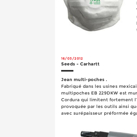
16/03/2012
Seeds - Carhartt
Jean multi-poches .
Fabriqué dans les usines mexicai
multipoches EB 229DKW est mun
Cordura qui limitent fortement l’
provoquée par les outils ainsi q
avec surépaisseur préformée ég
Particulièrement fonctionnel, i
plusieurs poches pratiques d...