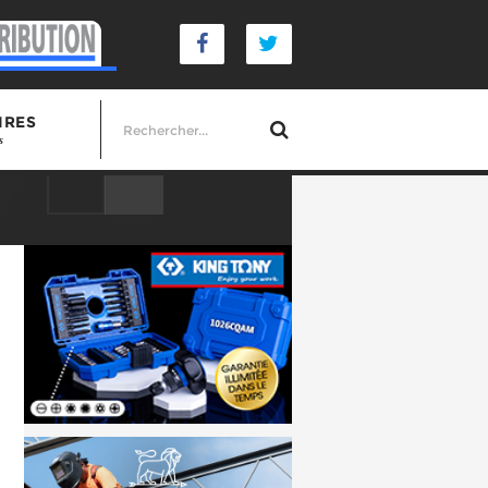
IRES
s
smes professionnels