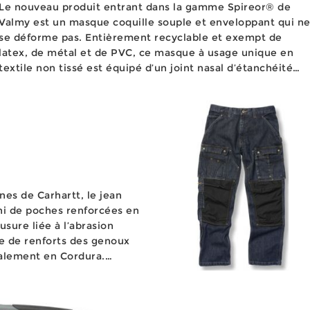
Le nouveau produit entrant dans la gamme Spireor® de
Valmy est un masque coquille souple et enveloppant qui n
se déforme pas. Entièrement recyclable et exempt de
latex, de métal et de PVC, ce masque à usage unique en
textile non tissé est équipé d’un joint nasal d’étanchéité
breveté qui ne nécessite aucun réglage. Ce nouveau
masque de p...
nes de Carhartt, le jean
i de poches renforcées en
usure liée à l’abrasion
ue de renforts des genoux
alement en Cordura.
l possède également