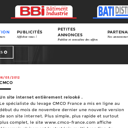
PETITES
TION
PUBLICITÉS
PARTENA
ANNONCES
eurs
Affichez vous !
Nos annonceur
Publiez et consultez des offres
ES
Fournisseurs
Organi
16/03/2012
CMCO
Un site internet entièrement relooké .
Le spécialiste du levage CMCO France a mis en ligne au
début du mois de novembre dernier une nouvelle version
de son site internet. Plus simple, plus rapide et surtout
plus complet, le site www.cmco-france.com affiche