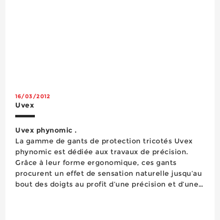
16/03/2012
Uvex
Uvex phynomic .
La gamme de gants de protection tricotés Uvex
phynomic est dédiée aux travaux de précision.
Grâce à leur forme ergonomique, ces gants
procurent un effet de sensation naturelle jusqu’au
bout des doigts au profit d’une précision et d’une
flexibilité maximales, permettant notamment la
manipulation de très petites pièces. Ces gants
profitent d’un support associa...