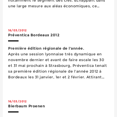
notamment le segment des clés. Echappant dans
une large mesure aux aléas économiques, ce
dernier poursuit un développement régulier et
affiche la progression sans doute la plus forte de
l&rsqu...
16/03/2012
Préventica Bordeaux 2012
Première édition régionale de l’année.
Après une session lyonnaise très dynamique en
novembre dernier et avant de faire escale les 30
et 31 mai prochain à Strasbourg, Préventica tenait
sa première édition régionale de l’année 2012 à
Bordeaux les 31 janvier, 1er et 2 février. Attirant
plus de 8 000 visiteurs qui avaient bravé les
rigueurs d’un clim...
16/03/2012
Bierbaum Proenen