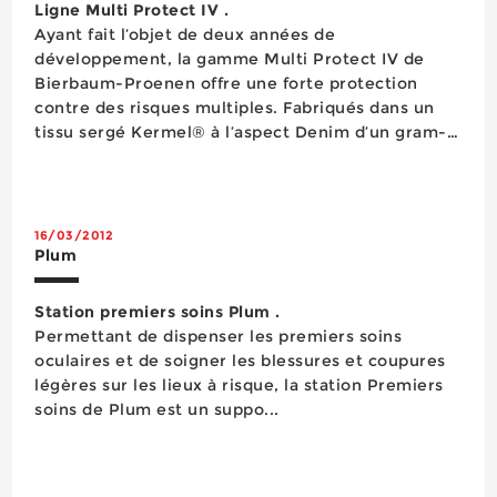
Ligne Multi Protect IV .
Ayant fait l’objet de deux années de
développement, la gamme Multi Protect IV de
Bierbaum-Proenen offre une forte protection
contre des risques multiples. Fabriqués dans un
tissu sergé Kermel® à l’aspect Denim d’un gram-
mage de 320 g/m2 en aramide (35%),
modacrylique (30%), coton (25%), polyamide (9%)
et fibres antistatiques (1%), ces vêtements qui
marient confort et look cita...
16/03/2012
Plum
Station premiers soins Plum .
Permettant de dispenser les premiers soins
oculaires et de soigner les blessures et coupures
légères sur les lieux à risque, la station Premiers
soins de Plum est un suppo...