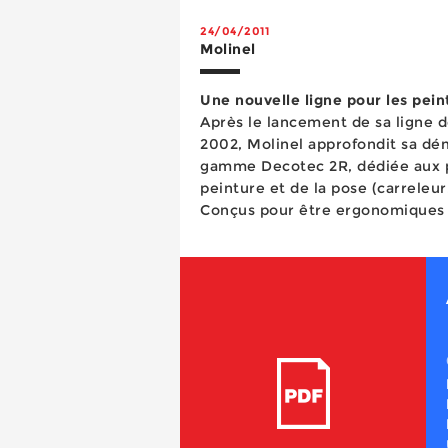
24/04/2011
Molinel
Une nouvelle ligne pour les pein
Après le lancement de sa ligne
2002, Molinel approfondit sa dé
gamme Decotec 2R, dédiée aux p
peinture et de la pose (carreleur,
Conçus pour être ergonomiques e
vêtements disposent d’ajouts de 
Cordura/Coton sur les zo...
Un couple qui dure dans le temps Résistance, accessibilité, légèreté et gain de temps sont le