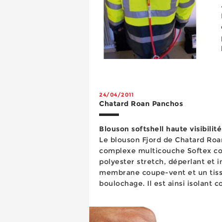
24/04/2011
Chatard Roan Panchos
Blouson softshell haute visibilité
Le blouson Fjord de Chatard Roan
complexe multicouche Softex co
polyester stretch, déperlant et
membrane coupe-vent et un tissu 
boulochage. Il est ainsi isolant c
imper-respirant et coupe-vent. 
réfléchissantes à micro-billes,...