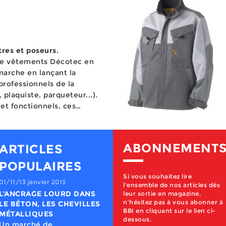
tres et poseurs.
 de vêtements Décotec en
marche en lançant la
rofessionnels de la
 plaquiste, parqueteur...).
t fonctionnels, ces
tissus en Cordura et
ABONNEMENT
ARTICLES
POPULAIRES
Si vous souhaitez lire
l'ensemble de nos articles dès
11/23/16 novembre 2016
leur sortie en magazine,
LES DOUILLES ET
n’hésitez pas à vous abonner à
CLIQUETS
BBI en cliquant sur le lien ci-
s principaux axes travaillés par les fournisseurs de douilles et cliquets, binôme incontournable du serrage. Le coffret, dans lequel sont commercialisés la majorité de ces outils, fait également l’objet de toute l’attention des marques, parfois même plus que les produits eux-mêmes. Même si les ventes sont stagnantes, ce marché fait finalement preuve d’un certain dynamisme, ses intervenants essayant d’apporter une valeur ajoutée pour mieux faire valoir leur différence sur un marché de l’outil à main considéré de plus en plus comme un marché de consommables. C’est l’un des couples les plus connus de l’univers du serrage. Douilles et cliquets vont rarement l’un sans l’autre, le cliquet ne pouvant s’utiliser qu’avec une douille. En revanche, la douille peut faire quelques infidélités au cliquet, puisqu’elle s’accommode également d’autres outils de serrage, y compris des outils énergisés, même si dans ce dossier, nous ne la regarderons que sous l’angle de sa relation au cliquet. Lors d’une opération de serrage-desserrage manuel, le cliquet, ou plus exactement la clé à cliquet, se distingue des autres outils de serrage à travers son mécanisme qui lui donne les moyens de serrer ou desserrer une vis, un écrou ou un boulon, par un simple mouvement de va et vient, sans qu’il lui soit nécessaire de se désengager de sa prise. Elle dispose effectivement d’un mécanisme à dents, le fameux cliquet, situé entre le manche et le carré d’entraînement, sur lequel se montent des douilles de différentes empreintes. Le duo cliquet-douilles se complète d’accessoires tels que rallonges, poignées coulissantes, cardans (sortes de tête articulée), réducteurs et augmentateurs qui accroissent la polyvalence de ces outils et permettent d’étendre leur champ d’action. Si les contours de ce marché, noyé au sein de la grande famille des outils à main, sont difficiles à cerner précisément, les acteurs du marché s’accordent tous sur une tendance générale stagnante. Utilisés notamment en mécanique, dans le secteur automobile, ou par la maintenance industrielle, douilles et cliquets ont subi, comme tant d’autres, la désindustrialisation de l’Hexagone. Néanmoins, ils font dans tous les cas partie de la caisse à outils et ont su évoluer en se mettant au diapason de l’évolution de la boulonnerie et de la visserie qui s’est traduite notamment par une classe de résistance plus grande nécessitant l’application d’une force de serrage plus élevée, d’où des produits dont la résistance est en constante augmentation. Par ailleurs, ils s’inscrivent pleinement dans les tendances actuelles en faveur du gain de temps, de la productivité et de l’attention portée aux troubles musculo-squelettiques, à travers la conception de produits qui facilitent l’accessibilité aux pièces à serrer-desserrer, sont plus légers et facilitant leur repérage rapide. D’où finalement une certaine dynamique, les fabricants continuant à innover, notamment en ce qui concerne la clé à cliquet, pour mieux faire valoir leur différence sur un marché de l’outil à main très concurrentiel. Preuve également du caractère incontournable des douilles et cliquets pour les professionnels, ces produits font partie de ceux qui sont équipés de RFID ou de dispositifs anti-chute lorsque ces gammes sont présentes au sein d’une marque. Un outil d’approche Contrairement au reste de l’outil, généralement forgé à chaud, le cliquet est un outil fritté fabriqué à l’aide d’une poudre d’acier pressée qui subira un traitement thermique, ses dimensions réduites ne permettant pas qu’il soit forgé. Toutefois, Facom, marque de référence dans l’univers du cliquet en France, vient de sortir un nouveau modèle dont le rocher, l’une des pièces maîtresses de l’outil, est fabriqué selon la technologie MIM, qui repose sur le moulage par injection de poudres, ce qui permet de renforcer la robustesse du mécanisme. Par ailleurs, comme c’est le cas de la plupart des outils à main, les cliquets et les douilles pour une utilisation manuelle sont généralement fabriqués à partir d’acier au chrome vanadium. Le chrome qui durcit l’acier, augmente son élasticité, sa résistance aux chocs et favorise la trempe donne la possibilité de travailler sur des épaisseurs importantes. Le vanadium, fortement désoxydant, permet quant à lui l’obtention d’aciers homogènes au grain fin. L’acier au chrome molybdène, qui a la propriété de mieux absorber des chocs répétés, est pour sa part utilisé pour les douilles à chocs. Tandis que les cliquets résultent d’un estampage à chaud (les pièces du mécanisme de cliquet lui-même étant donc plutôt frittées), les douilles font généralement l’objet d’une frappe à froid. De façon générale, le cliquet présente une finition chromée brillante, qui caractérise souvent les produits premium, ou satinée. La résistance de la clé à cliquet apparaît comme l’une des toute premières attentes de l’utilisateur. Et ce d’autant plus que, même si la norme stipule que le cliquet est un outil d’approche destiné à favoriser la rapidité d’exécution d’un serrage qui doit être finalisé avec un outil monobloc, les utilisateurs s’affranchissent vite de cette obligation. La clé à cliquet est ainsi presque toujours utilisée également en phase finale du serrage, bien entendu hors obligation de contrôle du couple nécessitant l’utilisation d’une clé dynamométrique. Pire, certains n’hésitent pas à mettre des barres au bout du cliquet pour avoir plus de force, voire tapent sur le manche au marteau. Ces mauvaises habitudes seraient à l’origine de la plupart des cas de rupture de l’outil et sont également susceptibles d’endommager l’écrou ou le boulon. Le 1/4" et le 1/2", des standards Selon les spécialistes, des deux composantes du binôme cliquet/douille doivent théoriquement être équipées d’un carré d’entraînement de même taille, même si le recours à un réducteur et à un augmentateur permet d’utiliser un cliquet d’un carré d’entraînement donné tout en pouvant actionner des douilles d’une taille de carré directement inférieure ou directement supérieure. Précisons que la longueur du manche de la clé à cliquet varie en fonction du carré d’entraînement (une centaine à plus de deux cent cinquante millimètres). Plus la longueur est importante, plus la transmission de puissance est élevée. En cas de besoin, une rallonge supplémentaire peut être insérée et bloquée dans l’extrémité de la poignée. Selon la taille de l’écrou à desserrer, les dimensions du carré d’entraînement varient donc, exprimées en pouce ou en millimètres. Les plus fortes ventes sont orientées sur le quart de pouce et le demi pouce qui couvrent la majorité des applications. Adapté aux outils destinés à des interventions dans les secteurs de l’électronique, l’électromécanique et de la petite mécanique, le carré 1/4” (6,35 mm) permet le montage de douilles de 3,2 à 14 mm de côté sur plat (longueur comprise entre deux pans parallèles de l’empreinte de la douille). Très compact, ce carré est également apprécié par la maintenance industrielle qui peut être confrontée à des écrous de 8, 10 ou 13 mm. De plus, il peut figurer dans des petits coffrets que le professionnel peut glisser facilement dans sa poche. Autre dimension phare, le 1/2” (12,70 mm) convient pour les douilles de 8 à 34 mm. Il est souvent considéré comme le standard sur le marché français de la maintenance industrielle qui utilise notamment en grande partie des douilles de 24, 27 et 30 mm. Dans l’automobile, l’attention porte plutôt sur les douilles de 16, 18 et 21 mm. La dimension intermédiaire, le 3/8” (9,52 mm), est adaptée aux travaux de maintenance et de mécanique générale. Plébiscité dans les pays anglo-saxons, ce carré est moins prisé en France bien que les dimensions qu’il couvre soient au cœur des utilisations dans les différents secteurs d’activité (douilles de 7 à 24 mm). Avec un cliquet de faible encombrement, sur lequel via un réducteur ou un augmentateur il sera également possible de monter des douilles 1/4” et 1/2", il offre de quoi faire face à la plupart des serrages dans les secteurs de la maintenance industrielle et du bâtiment. Au-delà de ces trois carrés, on quitte le secteur de la maintenance industrielle pour entrer dans celui de la ‘‘grosse’’ mécanique. C’est le cas du 3/4” (19,05 mm) pour des douilles de 19 à 60 mm et du 1” (25,40 mm) pour les douilles de 46 à 100 mm, qui s’adressent à des marchés relevant du machinisme agricole, des TP et autres chantiers navals. Les outils aux carrés de dimensions supérieures au 1” sont généralement commercialisés par les fabricants directement aux entreprises utilisatrices. Destinés à des applications spécifiques, ils font l’objet de fabrications spéciales. Concernant les douilles, les fournisseurs essaient de proposer un maximum de choix, en fonction des principaux carrés d’entraînement. Par exemple, la gamme Facom comprend 25 dimensions de 8 à 34 mm en 1/2", 19 en 3/8’’ et 14 en 1/4’’. Vers une surenchère de dents ? Le mécanisme du cliquet s’appuie sur une roue dentée, dont le nombre de dents va permettre à l’utilisateur de disposer d’un débattement plus ou... Veuillez vous identifier pour consulter la totalité de l'article. Vous avez perdu votre n° d'abonné. N'hésitez pas à nous contacter. Valider Vous n’avez pas de n° d'abonné ? Abonnez-vous pour bénéficier de nos revues et l'accès à l'intégrali
dessous.