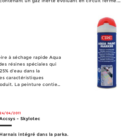
contenant un gaz inerte évoluant en circuit fermé.
L’énergie ainsi emmagasinée propulse instantanément le
clou une fois le tir commandé. Avec cette technologie,
l’ut...
ire à séchage rapide Aqua
es résines spéciales qui
25% d’eau dans la
es caractéristiques
oduit. La peinture contient
mais pas de solvant chloré,
24/04/2011
Accsys - Skylotec
Harnais intégré dans la parka.