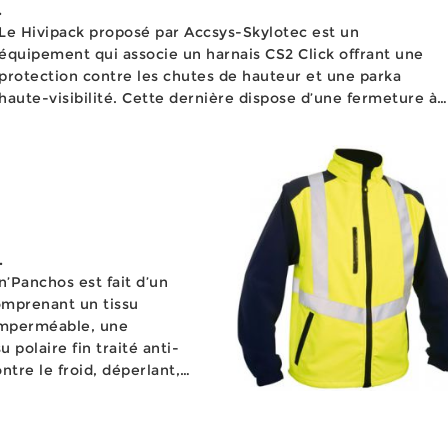
.
Le Hivipack proposé par Accsys-Skylotec est un
équipement qui associe un harnais CS2 Click offrant une
protection contre les chutes de hauteur et une parka
haute-visibilité. Cette dernière dispose d’une fermeture à
glissière sous rabat à bouton pression, un col officier avec
capuche intégrée, de deux poches plaquées à...
.
’Panchos est fait d’un
mprenant un tissu
 imperméable, une
polaire fin traité anti-
ontre le froid, déperlant,
Equipé de bandes rétro-