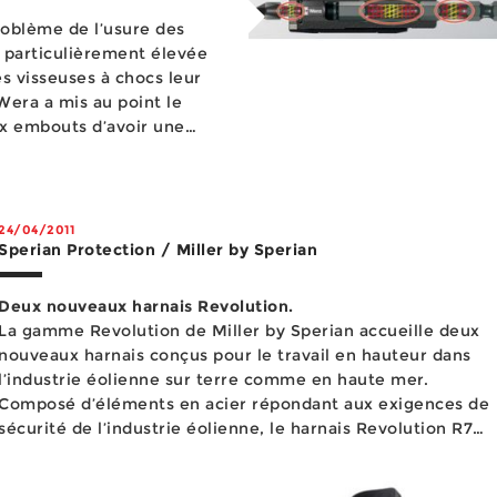
roblème de l’usure des
t particulièrement élevée
es visseuses à chocs leur
Wera a mis au point le
x embouts d’avoir une
ieure à celles des embouts
24/04/2011
Sperian Protection / Miller by Sperian
Deux nouveaux harnais Revolution.
La gamme Revolution de Miller by Sperian accueille deux
nouveaux harnais conçus pour le travail en hauteur dans
l’industrie éolienne sur terre comme en haute mer.
Composé d’éléments en acier répondant aux exigences de
sécurité de l’industrie éolienne, le harnais Revolution R7
WIND est spécialement conçu pour le travail en hauteur
dans les ap...