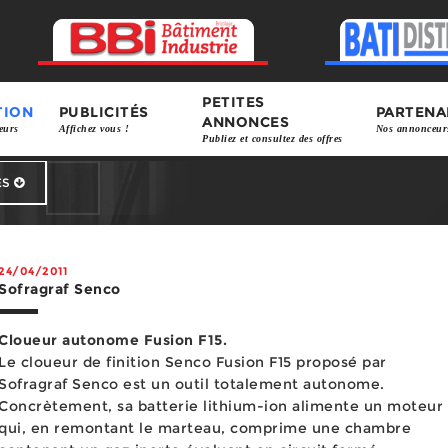
PETITES
TION
PUBLICITÉS
PARTENA
ANNONCES
eurs
Affichez vous !
Nos annonceur
Publiez et consultez des offres
ES
Fournisseurs
Organi
24/04/2011
Sofragraf Senco
Cloueur autonome Fusion F15.
Le cloueur de finition Senco Fusion F15 proposé par
Sofragraf Senco est un outil totalement autonome.
Concrètement, sa batterie lithium-ion alimente un moteur
qui, en remontant le marteau, comprime une chambre