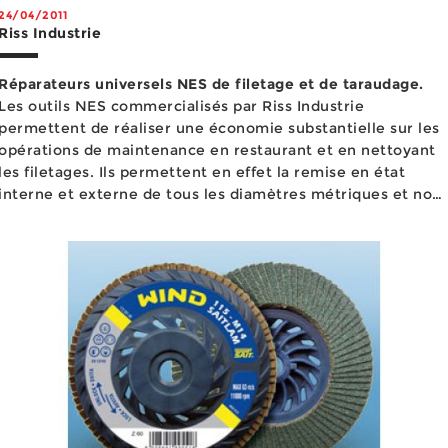
24/04/2011
Riss Industrie
Réparateurs universels NES de filetage et de taraudage.
Les outils NES commercialisés par Riss Industrie
permettent de réaliser une économie substantielle sur les
opérations de maintenance en restaurant et en nettoyant
les filetages. Ils permettent en effet la remise en état
interne et externe de tous les diamètres métriques et non
métriques et de tous les pas sans avoir recours à des outils
sp&eacu...