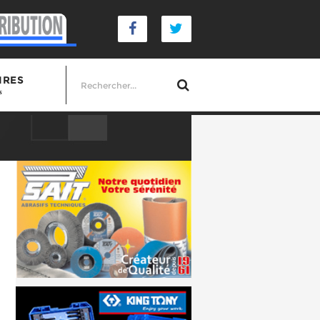
IRES
s
smes professionnels