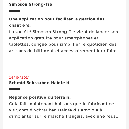
Simpson Strong-Tie
Une application pour faciliter la gestion des
chantiers.
La société Simpson Strong-Tie vient de lancer son
application gratuite pour smartphones et
tablettes, conçue pour simplifier le quotidien des
artisans du bâtiment et accessoirement leur faire
gagner un peu d’agent. Cette application donne
aux clients de la marque accès à l’ensemble des
références au catalogue (vis, ancrages,
connecteurs m&ea...
26/10/2021
Schmid Schrauben Hainfeld
Réponse positive du terrain.
Cela fait maintenant huit ans que le fabricant de
vis Schmid Schrauben Hainfeld s’emploie à
s’implanter sur le marché français, avec une réus...