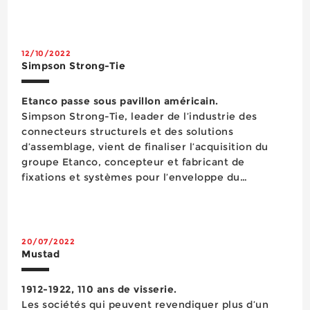
physiques et digitaux pour assurer un maximum
de visibilité à cette famille de chevilles bi-
matières. Cette campagne « Soyez le roi de la...
12/10/2022
Simpson Strong-Tie
Etanco passe sous pavillon américain.
Simpson Strong-Tie, leader de l’industrie des
connecteurs structurels et des solutions
d’assemblage, vient de finaliser l’acquisition du
groupe Etanco, concepteur et fabricant de
fixations et systèmes pour l’enveloppe du
bâtiment pour le marché européen de la
construction. « Nous pensons que son offre de
produits étendue et complémentaire renforcera
notr...
20/07/2022
Mustad
1912-1922, 110 ans de visserie.
Les sociétés qui peuvent revendiquer plus d’un