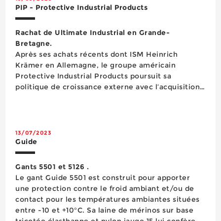
PIP - Protective Industrial Products
Rachat de Ultimate Industrial en Grande-
Bretagne.
Après ses achats récents dont ISM Heinrich
Krämer en Allemagne, le groupe américain
Protective Industrial Products poursuit sa
politique de croissance externe avec l’acquisition
de la société britannique Ultimate Industrial basée
à Wolverhampton. Fondée en 1986, cette
entreprise fait partie des leaders du marché
britannique dans le doma...
13/07/2023
Guide
Gants 5501 et 5126 .
Le gant Guide 5501 est construit pour apporter
une protection contre le froid ambiant et/ou de
contact pour les températures ambiantes situées
entre -10 et +10°C. Sa laine de mérinos sur base
tricotée élasthanne et nylon jauge 15 lui confère