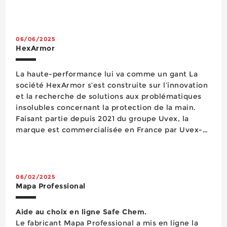
produits chimiques et aux coupures avec une
grande dextérité (normé 4X44E et EN 374-1/Type A
: JKLNOPT et EN 374-5 Virus) ; le gant ...
06/06/2025
HexArmor
La haute-performance lui va comme un gant La
société HexArmor s’est construite sur l’innovation
et la recherche de solutions aux problématiques
insolubles concernant la protection de la main.
Faisant partie depuis 2021 du groupe Uvex, la
marque est commercialisée en France par Uvex-
Heckel qui déploie ses gammes répondant
notamment aux hauts-risques à la coupure, à la
piqure d’aiguille et à l’impact. L&rs...
06/02/2025
Mapa Professional
Aide au choix en ligne Safe Chem.
Le fabricant Mapa Professional a mis en ligne la