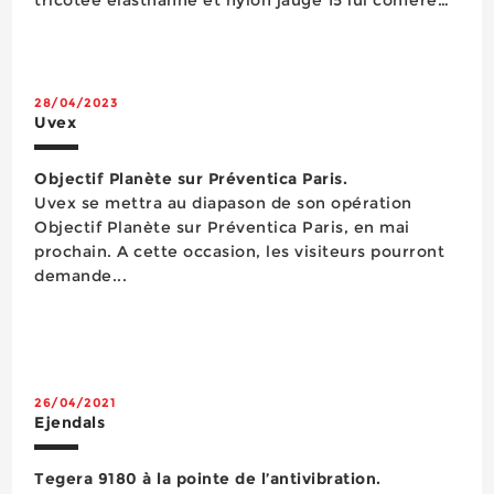
une forte isolation thermique toute en conservant
finesse et confort, ce qui lui permet d’être utilisé
comme gant ou comme sous-gant. Il es...
28/04/2023
Uvex
Objectif Planète sur Préventica Paris.
Uvex se mettra au diapason de son opération
Objectif Planète sur Préventica Paris, en mai
prochain. A cette occasion, les visiteurs pourront
demande...
26/04/2021
Ejendals
Tegera 9180 à la pointe de l’antivibration.