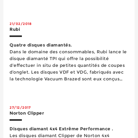
21/02/2018
Rubi
Quatre disques diamantés.
Dans le domaine des consommables, Rubi lance le
disque diamanté TPI qui offre la possibilité
d’effectuer in situ de petites quantités de coupes
d’onglet. Les disques VDF et VDG, fabriqués avec
la technologie Vacuum Brazed sont eux conçus
pour l’ébauche de petites surfaces ou bords, non
seulement en pierre naturelle, mais aussi en
carreaux de céramique. Enfin, le disque ...
27/12/2017
Norton Clipper
Disques diamant 4x4 Extrême Performance .
Les disques diamant Clipper de Norton 4x4