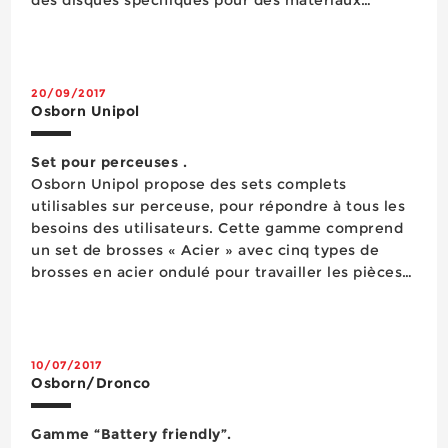
contraignants tels que le grès, le granit ou le
béton frais. C’est le cas du nouveau disque
DT612UT en diamè...
20/09/2017
Osborn Unipol
Set pour perceuses .
Osborn Unipol propose des sets complets
utilisables sur perceuse, pour répondre à tous les
besoins des utilisateurs. Cette gamme comprend
un set de brosses « Acier » avec cinq types de
brosses en acier ondulé pour travailler les pièces
en métal, un set de brosses « Grittyflex » avec
cinq types de brosses en nylon abrasif pour le
travail du bois (photo), un set de satinage avec
de...
10/07/2017
Osborn/Dronco
Gamme “Battery friendly”.