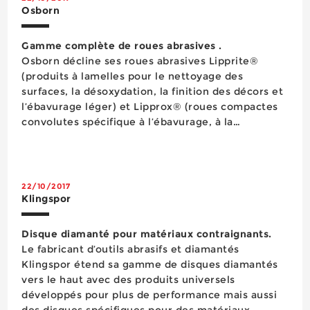
Osborn
Gamme complète de roues abrasives .
​Osborn décline ses roues abrasives Lipprite®
(produits à lamelles pour le nettoyage des
surfaces, la désoxydation, la finition des décors et
l’ébavurage léger) et Lipprox® (roues compactes
convolutes spécifique à l’ébavurage, à la
préparation de surfaces et la désoxydation de
précision) dans une large ga...
22/10/2017
Klingspor
Disque diamanté pour matériaux contraignants.
Le fabricant d’outils abrasifs et diamantés
Klingspor étend sa gamme de disques diamantés
vers le haut avec des produits universels
développés pour plus de performance mais aussi
des disques spécifiques pour des matériaux