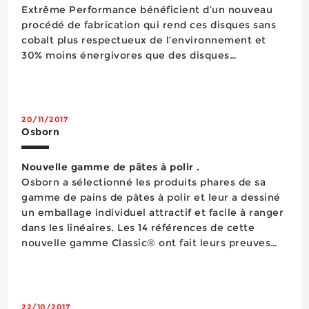
Extrême Performance bénéficient d’un nouveau
procédé de fabrication qui rend ces disques sans
cobalt plus respectueux de l’environnement et
30% moins énergivores que des disques
classiques. Polyvalents, ces disques permettent la
découpe de tous types de matériaux (béton, béton
armé, ...
20/11/2017
Osborn
Nouvelle gamme de pâtes à polir .
​Osborn a sélectionné les produits phares de sa
gamme de pains de pâtes à polir et leur a dessiné
un emballage individuel attractif et facile à ranger
dans les linéaires. Les 14 références de cette
nouvelle gamme Classic® ont fait leurs preuves
pour le brossage, le polissage, l’avivage ou la
super finition sur l’aluminium, l’in...
22/10/2017