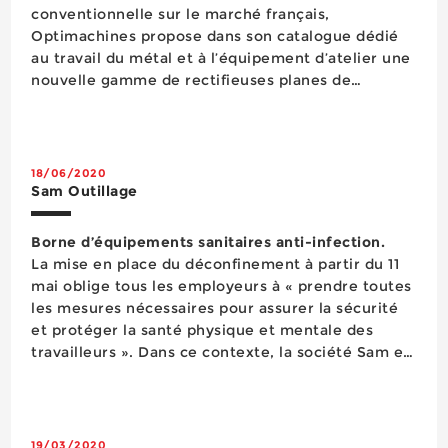
conventionnelle sur le marché français,
Optimachines propose dans son catalogue dédié
au travail du métal et à l’équipement d’atelier une
nouvelle gamme de rectifieuses planes de
précision de marque Metallkraft. Ces machines à
structure en fonte (rigidité et stabilité) intègrent
une commande num&...
18/06/2020
Sam Outillage
Borne d’équipements sanitaires anti-infection.
La mise en place du déconfinement à partir du 11
mai oblige tous les employeurs à « prendre toutes
les mesures nécessaires pour assurer la sécurité
et protéger la santé physique et mentale des
travailleurs ». Dans ce contexte, la société Sam en
collaboration avec les collectivités et des grands
comptes de l’industri...
19/03/2020