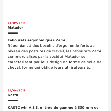
24/07/2019
Matador
Tabourets ergonomiques Zami .
Répondant à des besoins d’ergonomie forts au
niveau des postures de travail, les tabourets Zami
commercialisés par la société Matador se
caractérisent par leur design en forme de selle de
cheval, forme qui oblige leurs utilisateurs à
conserver leur dos en position droite. Autre
avantage, leur assise courbe ouvre à plus de 90%
l’angle entre le tronc et les jambes et f...
24/04/2019
Kasto
KASTOwin A 3.3, entrée de gamme à 330 mm de