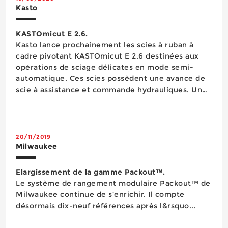
Kasto
KASTOmicut E 2.6.
Kasto lance prochainement les scies à ruban à
cadre pivotant KASTOmicut E 2.6 destinées aux
opérations de sciage délicates en mode semi-
automatique. Ces scies possèdent une avance de
scie à assistance et commande hydrauliques. Un
plateau tournant facile à commander sert de
support pour le matériau. Le serrage du matériau
s’effectue à la main. Ces scies à ruba...
20/11/2019
Milwaukee
Elargissement de la gamme Packout™.
Le système de rangement modulaire Packout™ de
Milwaukee continue de s’enrichir. Il compte
désormais dix-neuf références après l&rsquo...