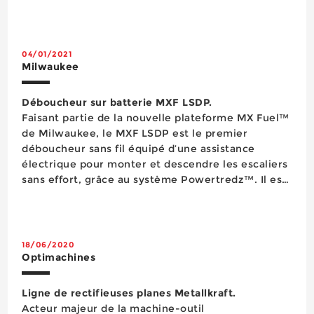
04/01/2021
Milwaukee
Déboucheur sur batterie MXF LSDP.
Faisant partie de la nouvelle plateforme MX Fuel™
de Milwaukee, le MXF LSDP est le premier
déboucheur sans fil équipé d’une assistance
électrique pour monter et descendre les escaliers
sans effort, grâce au système Powertredz™. Il est
également doté du système automatique Cable
Drive pour un déroulement et un rembobinage
aisés du tuyau...
18/06/2020
Optimachines
Ligne de rectifieuses planes Metallkraft.
Acteur majeur de la machine-outil