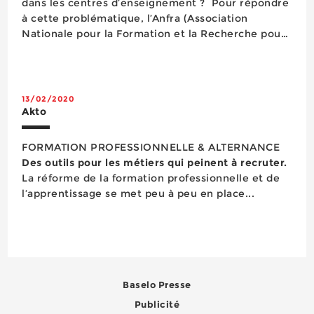
dans les centres d’enseignement ? Pour répondre
à cette problématique, l’Anfra (Association
Nationale pour la Formation et la Recherche pour
l’Alternance) et Akto, l’opérateur qui accompagne
vint-sept branches professionnelles, dont la
quincaillerie, dans leur strat...
13/02/2020
Akto
FORMATION PROFESSIONNELLE & ALTERNANCE
Des outils pour les métiers qui peinent à recruter.
La réforme de la formation professionnelle et de
l’apprentissage se met peu à peu en place...
Baselo Presse
Publicité