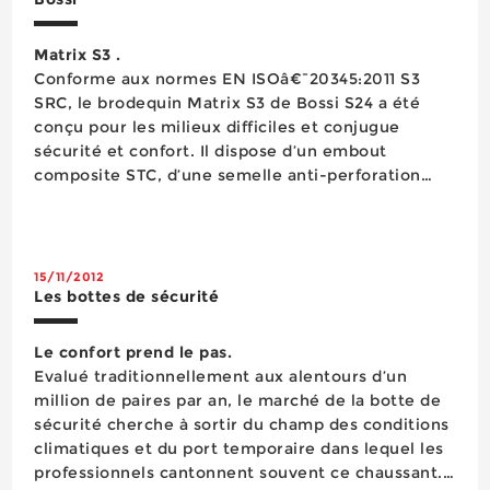
Matrix S3 .
Conforme aux normes EN ISOâ€¯20345:2011 S3
SRC, le brodequin Matrix S3 de Bossi S24 a été
conçu pour les milieux difficiles et conjugue
sécurité et confort. Il dispose d’un embout
composite STC, d’une semelle anti-perforation
inox et d’un bout couvert en TPU Duratoe. Sa
semelle en polyuréthane très cramponnée lui
permet d’être performant sur des terrains a...
15/11/2012
Les bottes de sécurité
Le confort prend le pas.
Evalué traditionnellement aux alentours d’un
million de paires par an, le marché de la botte de
sécurité cherche à sortir du champ des conditions
climatiques et du port temporaire dans lequel les
professionnels cantonnent souvent ce chaussant.