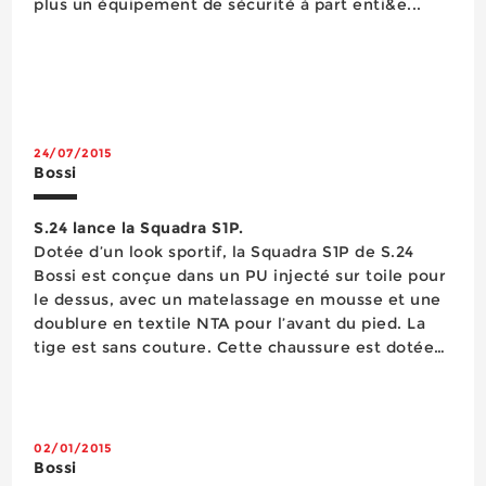
plus un équipement de sécurité à part enti&e...
24/07/2015
Bossi
S.24 lance la Squadra S1P.
Dotée d’un look sportif, la Squadra S1P de S.24
Bossi est conçue dans un PU injecté sur toile pour
le dessus, avec un matelassage en mousse et une
doublure en textile NTA pour l’avant du pied. La
tige est sans couture. Cette chaussure est dotée
d'un embout composite léger et isolant
thermiquement, d’une semelle anti-perforation
composite garantissant légèreté, isol...
02/01/2015
Bossi