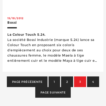
Les évolutions valorisent donc la notion de
confort, associant légèreté, étanchéité parfaite,
respirabilité...
15/10/2012
Bossi
La Colour Touch S.24.
La société Bossi Industrie (marque S.24) lance sa
Colour Touch en proposant six coloris
d’empiècement au choix pour deux de ses
chaussures femme, le modèle Maela à tige
entièrement cuir et le modèle Maya à tige cuir et
maille aérée textile en nid d’abeille.
L’empiècement blanc standard peut ainsi être
remplacé par une pièce de couleu...
PAGE PRÉCÉDENTE
1
2
3
4
PAGE SUIVANTE