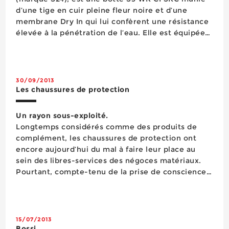
d’une tige en cuir pleine fleur noire et d’une
membrane Dry In qui lui confèrent une résistance
élevée à la pénétration de l’eau. Elle est équipée
d’une semelle de marche en polyuréthane avec
crampons lui assurant une bonne adhérence sur
les terrains accident...
30/09/2013
Les chaussures de protection
Un rayon sous-exploité.
Longtemps considérés comme des produits de
complément, les chaussures de protection ont
encore aujourd’hui du mal à faire leur place au
sein des libres-services des négoces matériaux.
Pourtant, compte-tenu de la prise de conscience
des artisans et des entreprises de BTP de
s’équiper en EPI et de la montée en gamme des
produits, tout porte à croire que ces produits...
15/07/2013
Bossi