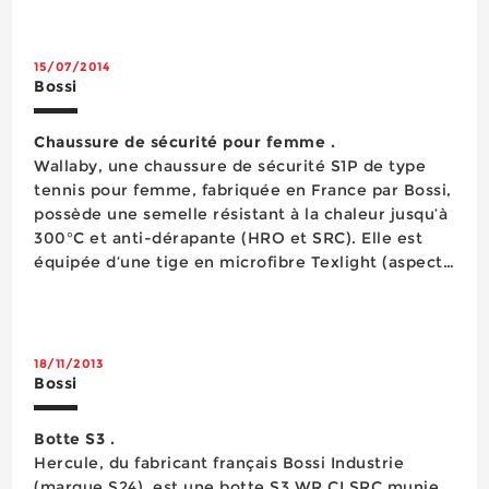
stagne depuis cinq ans avec, pour corollaire, un
certain manque d&rsq...
15/07/2014
Bossi
Chaussure de sécurité pour femme .
Wallaby, une chaussure de sécurité S1P de type
tennis pour femme, fabriquée en France par Bossi,
possède une semelle résistant à la chaleur jusqu’à
300°C et anti-dérapante (HRO et SRC). Elle est
équipée d’une tige en microfibre Texlight (aspect
nubuck) légère et respirante, d’un embout
composite STC, d’une sem...
18/11/2013
Bossi
Botte S3 .
Hercule, du fabricant français Bossi Industrie
(marque S24), est une botte S3 WR CI SRC munie