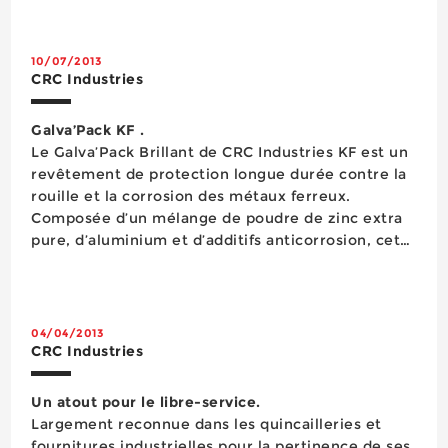
dispose pas de point d’eau à proximité. Les
lingettes de nettoyage s’inscriven...
10/07/2013
CRC Industries
Galva’Pack KF .
Le Galva’Pack Brillant de CRC Industries KF est un
revêtement de protection longue durée contre la
rouille et la corrosion des métaux ferreux.
Composée d’un mélange de poudre de zinc extra
pure, d’aluminium et d’additifs anticorrosion, cette
résine de synthèse apporte une combinaison
unique de dureté et de résistance durables, même
à basse temp&e...
04/04/2013
CRC Industries
Un atout pour le libre-service.
Largement reconnue dans les quincailleries et
fournitures industrielles pour la pertinence de ses