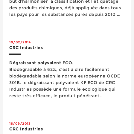
but d’harmoniser la classification et l’étiquetage
des produits chimiques, déjà appliquée dans tous
les pays pour les substances pures depuis 2010,
deviendra obligatoire pour les mélanges à partir
du 1er juin 2015. Anticipant l’application de cette
nouvelle réglement...
10/02/2014
CRC Industries
Dégraissant polyvalent ECO.
Biodégradable à 62%, c’est à dire facilement
biodégradable selon la norme européenne OCDE
301B, le dégraissant polyvalent KF ECO de CRC
Industries possède une formule écologique qui
reste très efficace, le produit pénétrant
rapidement au cœur des salissures et s’évaporant
rapidement sans laisser de résidus. Non corrosif et
san...
16/09/2013
CRC Industries