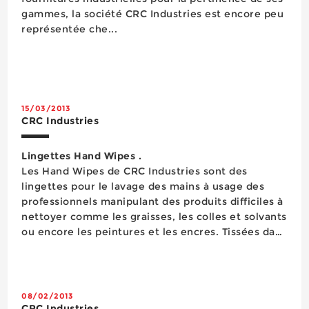
gammes, la société CRC Industries est encore peu
représentée che...
15/03/2013
CRC Industries
Lingettes Hand Wipes .
Les Hand Wipes de CRC Industries sont des
lingettes pour le lavage des mains à usage des
professionnels manipulant des produits difficiles à
nettoyer comme les graisses, les colles et solvants
ou encore les peintures et les encres. Tissées dans
une matière spécifique et résistante, elles sont
capables de dissoudre et de nettoyer rapidement
tous ces types de salissures, même les plus
collantes. Elle...
08/02/2013
CRC Industries