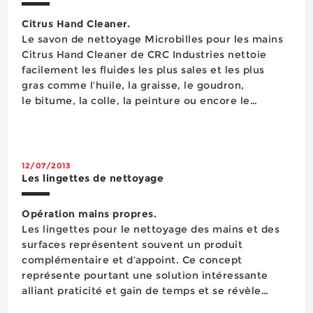
Citrus Hand Cleaner.
Le savon de nettoyage Microbilles pour les mains
Citrus Hand Cleaner de CRC Industries nettoie
facilement les fluides les plus sales et les plus
gras comme l’huile, la graisse, le goudron,
le bitume, la colle, la peinture ou encore le
vernis. Il contient de la lanoline qui protège la
peau et préserve sa souplesse même en cas de
lavages fréquents. Formulé avec des extraits
d’alo&eacut...
12/07/2013
Les lingettes de nettoyage
Opération mains propres.
Les lingettes pour le nettoyage des mains et des
surfaces représentent souvent un produit
complémentaire et d’appoint. Ce concept
représente pourtant une solution intéressante
alliant praticité et gain de temps et se révèle
même incontournable lorsque le professionnel ne