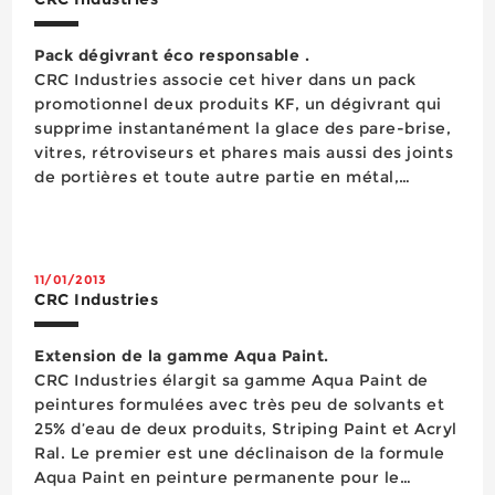
Pack dégivrant éco responsable .
CRC Industries associe cet hiver dans un pack
promotionnel deux produits KF, un dégivrant qui
supprime instantanément la glace des pare-brise,
vitres, rétroviseurs et phares mais aussi des joints
de portières et toute autre partie en métal,
plastique ou verre des véhicules et un lave glace
résistant au gel jusqu’à -22°C qui dégivre les vitres
et prot...
11/01/2013
CRC Industries
Extension de la gamme Aqua Paint.
CRC Industries élargit sa gamme Aqua Paint de
peintures formulées avec très peu de solvants et
25% d’eau de deux produits, Striping Paint et Acryl
Ral. Le premier est une déclinaison de la formule
Aqua Paint en peinture permanente pour le