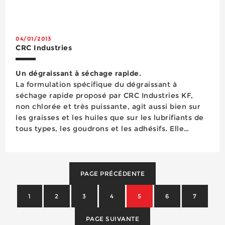
traçage de lignes. Hautement résistante aux
intempéries et à la circulation, Striping Paint est
utilisable en intérieur comme e...
04/01/2013
CRC Industries
Un dégraissant à séchage rapide.
La formulation spécifique du dégraissant à
séchage rapide proposé par CRC Industries KF,
non chlorée et très puissante, agit aussi bien sur
les graisses et les huiles que sur les lubrifiants de
tous types, les goudrons et les adhésifs. Elle
pénètre rapidement dans les moindres interstices
pour éliminer toutes les salissures et les
poussi&e...
PAGE PRÉCÉDENTE
1
2
3
4
5
6
7
PAGE SUIVANTE