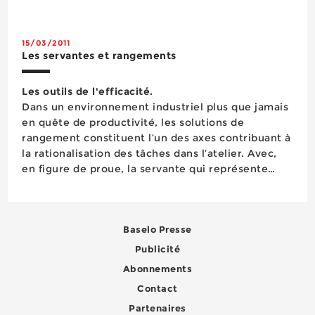
équipés de roues fixes et pivotantes de diamètre
160 et 200 mm. Le kit comprend un axe avec 2 ...
15/03/2011
Les servantes et rangements
Les outils de l'efficacité.
Dans un environnement industriel plus que jamais
en quête de productivité, les solutions de
rangement constituent l’un des axes contribuant à
la rationalisation des tâches dans l’atelier. Avec,
en figure de proue, la servante qui représente
l’essentiel du marché du rangement mobile et
autour de laquelle les marques déploient de
nombreux efforts afin de la rendre tou...
Baselo Presse
Publicité
Abonnements
Contact
Partenaires