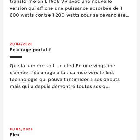
transforme en L 1606 VR avec une nouvelle
version qui affiche une puissance absorbée de 1
600 watts contre 1 200 watts pour sa devancière,
avec en parallèle un poids qui passe de 1,9 kg à 2,3
kg. Elle intègre plusieurs fonctionnalités
essentielles comme le variateur de ...
21/04/2026
Eclairage portatif
Que la lumière soit… du led En une vingtaine
d’année, l’éclairage a fait sa mue vers le led,
technologie qui pouvait intimider à ses débuts
mais qui a depuis démontré toutes ses q...
16/03/2026
Flex