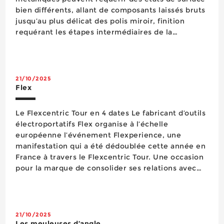
bien différents, allant de composants laissés bruts
jusqu’au plus délicat des polis miroir, finition
requérant les étapes intermédiaires de la
préparation du support et du pré-polissage. Des
outils spécifiques sont prévus pour ces diff&eacu...
21/10/2025
Flex
Le Flexcentric Tour en 4 dates Le fabricant d’outils
électroportatifs Flex organise à l’échelle
européenne l’événement Flexperience, une
manifestation qui a été dédoublée cette année en
France à travers le Flexcentric Tour. Une occasion
pour la marque de consolider ses relations avec
ses distributeurs et les sensibiliser au lancement
de sa toute nouvelle Giraffe® GE 6 X. Du 2...
21/10/2025
Les meuleuses d’angle