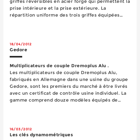
griffes réversibles en acier forgé qui permettent la
prise intérieure et la prise extérieure. La
répartition uniforme des trois griffes équipées
d’un bouton qui commande leur déplacement sur
la potence favorise la stabilité de la prise ai...
18/04/2012
Gedore
Multiplicateurs de couple Dremoplus Alu .
Les multiplicateurs de couple Dremoplus Alu,
fabriqués en Allemagne dans une usine du groupe
Gedore, sont les premiers du marché à être livrés
avec un certificat de contrôle usine individuel. La
gamme comprend douze modèles équipés de
différents bras de réaction pour couvrir au total
une plage de 250 à 54 000 Nm, chaque produit
possédant u...
16/03/2012
Les clés dynamométriques