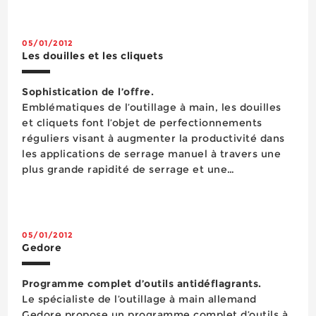
manche permet l’application d’une force très
importante en pa...
05/01/2012
Les douilles et les cliquets
Sophistication de l’offre.
Emblématiques de l’outillage à main, les douilles
et cliquets font l’objet de perfectionnements
réguliers visant à augmenter la productivité dans
les applications de serrage manuel à travers une
plus grande rapidité de serrage et une
accessibilité à la boulonnerie facilitée. Les coffrets
qui contiennent cet outillage sont eux aussi
régulière...
05/01/2012
Gedore
Programme complet d’outils antidéflagrants.
Le spécialiste de l’outillage à main allemand
Gedore propose un programme complet d’outils à