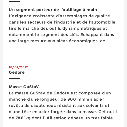
Un segment porteur de l’outillage à main .
L’exigence croissante d’assemblages de qualité
dans les secteurs de l’industrie et de l’automobile
tire le marché des outils dynamométriques et
notamment le segment des clés. Echappant dans
une large mesure aux aléas économiques, ce
dernier poursuit un développement régulier et
affiche la progression sans doute la plus forte de
l&rsqu...
16/01/2012
Gedore
Masse GuStaV.
La masse GuStaV de Gedore est composée d’un
manche d’une longueur de 900 mm en acier
revêtu de caoutchouc résistant aux solvants et
d’une tête en acier forgée dans la masse. Cet outil
de 7â€¯kg dont l’utilisation génère un très faible
niveau de transmission des ondes de choc dans le