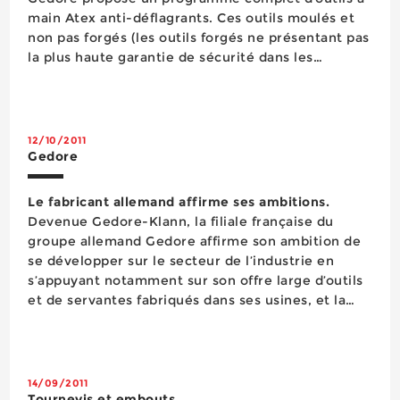
main Atex anti-déflagrants. Ces outils moulés et
non pas forgés (les outils forgés ne présentant pas
la plus haute garantie de sécurité dans les
environnements explosibles) sont fabriqués dans
deux alliages différents. Les out...
12/10/2011
Gedore
Le fabricant allemand affirme ses ambitions.
Devenue Gedore-Klann, la filiale française du
groupe allemand Gedore affirme son ambition de
se développer sur le secteur de l’industrie en
s’appuyant notamment sur son offre large d’outils
et de servantes fabriqués dans ses usines, et la
qualité de son service. Depuis 2011, la filiale
française de Gedore signe clairement son
appartenance au groupe allemand. Elle a tro...
14/09/2011
Tournevis et embouts