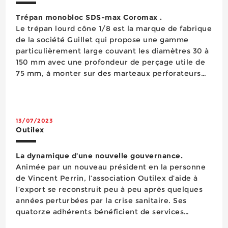
Trépan monobloc SDS-max Coromax .
Le trépan lourd cône 1/8 est la marque de fabrique
de la société Guillet qui propose une gamme
particulièrement large couvant les diamètres 30 à
150 mm avec une profondeur de perçage utile de
75 mm, à monter sur des marteaux perforateurs
développant une énergie d’impact allant jusqu’à
20 joules. Sa gamme comporte d’aut...
13/07/2023
Outilex
La dynamique d’une nouvelle gouvernance.
Animée par un nouveau président en la personne
de Vincent Perrin, l’association Outilex d’aide à
l’export se reconstruit peu à peu après quelques
années perturbées par la crise sanitaire. Ses
quatorze adhérents bénéficient de services
qualitatifs qu’ils entendent partager avec un