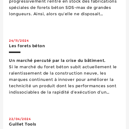
progressivement rentré en stock des fabrications
spéciales de forets béton SDS-max de grandes
longueurs. Ainsi, alors qu’elle ne disposait
auparavant en livraison immédiate que d'outils
faisant jusqu’à ...
24/11/2024
Les forets béton
Un marché percuté par la crise du bâtiment.
Si le marché du foret béton subit actuellement le
ralentissement de la construction neuve, les
marques continuent à innover pour améliorer la
technicité un produit dont les performances sont
indissociables de la rapidité d’exécution d’un
perçage et de la productivité d’un chantier. A
l’heure où l’atten...
22/04/2024
Guillet Tools