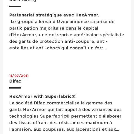
Partenariat stratégique avec HexArmor.
​ Le groupe allemand Uvex annonce sa prise de
participation majoritaire dans le capital
d’HexArmor, une entreprise américaine spécialiste
des gants de protection anti-coupure, anti-
entailles et anti-chocs qui connaît un fort
développement. Le partenariat entre les deux
marques se traduira par la commercialisation en
Amérique du Nord sous la marque HexArmor® des
EPI de...
11/07/2011
Difac
HexArmor with Superfabric®.
La société Difac commercialise la gamme des
gants HexArmor qui fait appel à des variantes des
technologies Superfabric® permettant d’élaborer
des tissus offrant des résistances maximum à
l’abrasion, aux coupures, aux lacérations et aux