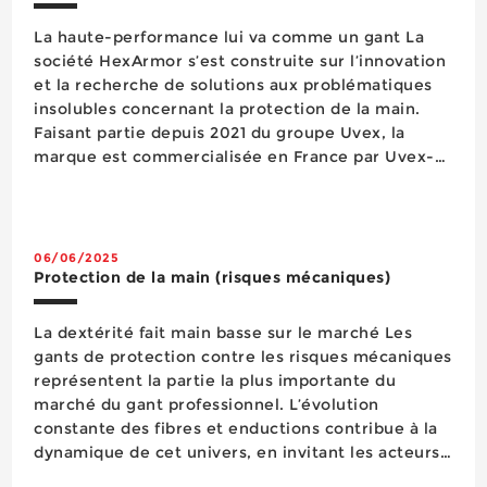
La haute-performance lui va comme un gant La
société HexArmor s’est construite sur l’innovation
et la recherche de solutions aux problématiques
insolubles concernant la protection de la main.
Faisant partie depuis 2021 du groupe Uvex, la
marque est commercialisée en France par Uvex-
Heckel qui déploie ses gammes répondant
notamment aux hauts-risques à la coupure, à la
piqure d’aiguille et à l’impact. L&rs...
06/06/2025
Protection de la main (risques mécaniques)
La dextérité fait main basse sur le marché Les
gants de protection contre les risques mécaniques
représentent la partie la plus importante du
marché du gant professionnel. L’évolution
constante des fibres et enductions contribue à la
dynamique de cet univers, en invitant les acteurs
du marché à proposer des équipements durables