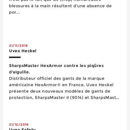
blessures à la main résultent d’une absence de
por...
21/11/2018
Uvex Heckel
SharpsMaster HexArmor contre les piqûres
d’aiguille.
Distributeur officiel des gants de la marque
américaine HexArmor® en France, Uvex Heckel
présente deux nouveaux modèles de gants de
protection, SharpsMaster II (9014) et SharpsMaster
HV (7082). Tous deux bénéficient de la
technologie SuperFabric®, une résine minérale
renforcée, appliquée et superposée en plusieurs
cou...
21/12/2016
Uvex Safety