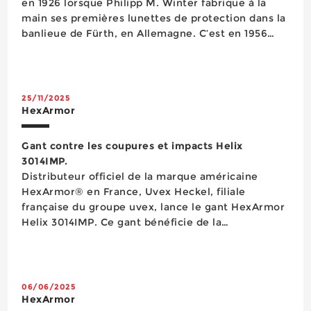
en 1926 lorsque Philipp M. Winter fabrique à la
main ses premières lunettes de protection dans la
banlieue de Fürth, en Allemagne. C’est en 1956
que la marque « uvex » voit le jour, contraction de
« ultra violet excluded ». En moins d’un siècle,
cette petit...
25/11/2025
HexArmor
Gant contre les coupures et impacts Helix
3014IMP.
Distributeur officiel de la marque américaine
HexArmor® en France, Uvex Heckel, filiale
française du groupe uvex, lance le gant HexArmor
Helix 3014IMP. Ce gant bénéficie de la
technologie i2™, l’exosquelette i2™ étant doté de
structures hexagonales qui épousent les
mouvements naturels de la main et des doigts,
offrant ainsi aux phala...
06/06/2025
HexArmor