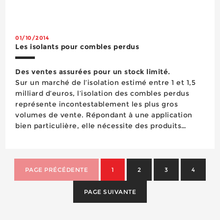
la perméabilité à l’air des bâtiments nota...
01/10/2014
Les isolants pour combles perdus
Des ventes assurées pour un stock limité.
Sur un marché de l’isolation estimé entre 1 et 1,5
milliard d’euros, l’isolation des combles perdus
représente incontestablement les plus gros
volumes de vente. Répondant à une application
bien particulière, elle nécessite des produits
adaptés et une mise en œuvre spécifique qui sont
les garants d’un résultat optim...
PAGE PRÉCÉDENTE
1
2
3
4
PAGE SUIVANTE