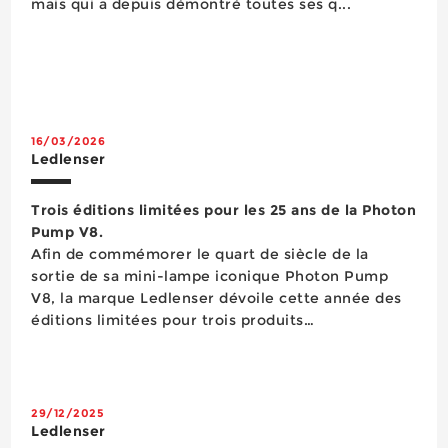
mais qui a depuis démontré toutes ses q...
16/03/2026
Ledlenser
Trois éditions limitées pour les 25 ans de la Photon
Pump V8.
Afin de commémorer le quart de siècle de la
sortie de sa mini-lampe iconique Photon Pump
V8, la marque Ledlenser dévoile cette année des
éditions limitées pour trois produits
emblématiques de sa gamme. Vendue à des
millions d’exemplaires de par le monde, la petite
lampe torche Photon Pump V8 était d&eac...
29/12/2025
Ledlenser