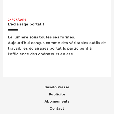
segment des lampes de chantier, le projecteur
rechargeable iF8R à leds COB possède cinq
niveaux d’éclairage allant ...
24/07/2019
L’éclairage portatif
La lumière sous toutes ses formes.
Aujourd’hui conçus comme des véritables outils de
travail, les éclairages portatifs participent à
l’efficience des opérateurs en assu...
Baselo Presse
Publicité
Abonnements
Contact