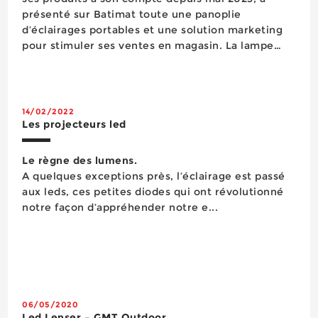
présenté sur Batimat toute une panoplie
d’éclairages portables et une solution marketing
pour stimuler ses ventes en magasin. La lampe
frontale monobloc HF8R Work mains libres est
alimentée par une batterie intégrée rechargeable
par usb-C ou le secteur via un adaptateur. ...
14/02/2022
Les projecteurs led
Le règne des lumens.
A quelques exceptions près, l’éclairage est passé
aux leds, ces petites diodes qui ont révolutionné
notre façon d’appréhender notre e...
06/05/2020
Led Lenser – GMT Outdoor