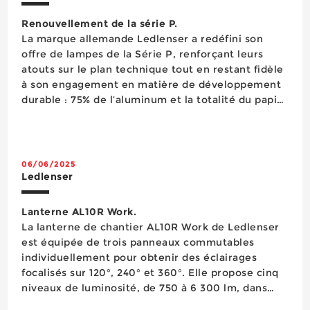
Renouvellement de la série P.
La marque allemande Ledlenser a redéfini son
offre de lampes de la Série P, renforçant leurs
atouts sur le plan technique tout en restant fidèle
à son engagement en matière de développement
durable : 75% de l’aluminum et la totalité du papier
utilisé pour les emballages sont des matériaux
recyclés. La Série P comprend différents...
06/06/2025
Ledlenser
Lanterne AL10R Work.
La lanterne de chantier AL10R Work de Ledlenser
est équipée de trois panneaux commutables
individuellement pour obtenir des éclairages
focalisés sur 120°, 240° et 360°. Elle propose cinq
niveaux de luminosité, de 750 à 6 300 lm, dans
une température de couleurs réglable sur cinq