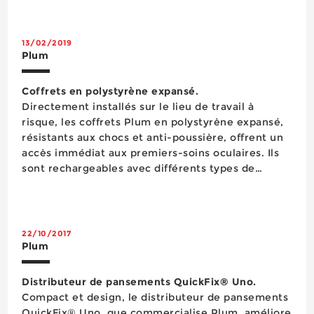
13/02/2019
Plum
Coffrets en polystyrène expansé.
Directement installés sur le lieu de travail à
risque, les coffrets Plum en polystyrène expansé,
résistants aux chocs et anti-poussière, offrent un
accès immédiat aux premiers-soins oculaires. Ils
sont rechargeables avec différents types de
flacons de contenances de 200 ml, 500 ml et 1 l,
flacons dotés d’une œillère ergonomi...
22/10/2017
Plum
Distributeur de pansements QuickFix® Uno.
Compact et design, le distributeur de pansements
QuickFix® Uno, que commercialise Plum, améliore