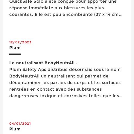
QuickSafe Solo a été conçue pour apporter une
réponse immédiate aux blessures les plus
courantes. Elle est peu encombrante (37 x 14 cm
sur 9,5 cm de profondeur), facilement accessible
et flexible grâce à un contenu qui peut être
personnalisé au niveau du conditionnement de...
12/02/2023
Plum
Le neutralisant BonyNeutrAll .
Plum Safety Aps distribue désormais sous le nom
BodyNeutrAll un neutralisant qui permet de
décontaminer les parties du corps et les surfaces
rentrées en contact avec des substances
dangereuses toxique et corrosives telles que les
acides et bases forts, les oxydants, le
formaldéhyde, les phénols, les solvants
organiques, l’acide fluorhydrique et les fluorures.
Ce produit, d’une dur&eacut...
04/01/2021
Plum