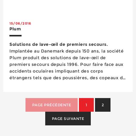
pansements compressifs pour stopper les
saignements, de lingettes pour le nettoyage des
plaies, de divers types de pansements pour les
petites coupures et d’un gel anti-br...
15/06/2016
Plum
Solutions de lave-œil de premiers secours.
Implantée au Danemark depuis 150 ans, la société
Plum produit des solutions de lave-œil de
premiers secours depuis 1996. Pour faire face aux
accidents oculaires impliquant des corps
étrangers tels que des poussières, des copeaux de
bois ou des éclats de métal, le lave-œil Plum en
flacon vert se présente comme un premier soin
des plus approprié...
PAGE PRÉCÉDENTE
1
2
PAGE SUIVANTE