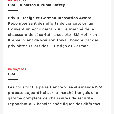
14/09/2022
ISM – Albatros & Puma Safety
Prix IF Design et German Innovation Award.
Récompensant des efforts de conception qui
trouvent un écho certain sur le marché de la
chaussure de sécurité, la société ISM Heinrich
Kramer vient de voir son travail honoré par des
prix obtenus lors des IF Design et German
Innovation Award pour ses deux marques Albatros
et Puma Safety. IF Design ISM a remporté l’iF
Design Award dans la cat&eacut...
15/09/2021
ISM
Les trois font la paire L’entreprise allemande ISM
propose aujourd’hui sur le marché français une
gamme complète de chaussures de sécurité
répondant aux besoins spécifiques des diff&eacu...