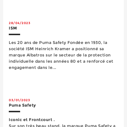
technologies modernes de protection (normée
S3). Elle est dotée d’une tige microfibre avec
doubl...
28/04/2023
ISM
Les 20 ans de Puma Safety Fondée en 1930, la
société ISM Heinrich Kramer a positionné sa
marque Albatros sur le secteur de la protection
individuelle dans les années 80 et a renforcé cet
engagement dans le...
03/01/2023
Puma Safety
Iconic et Frontcourt .
Sur son très beau stand, la marque Puma Safety a