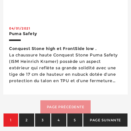
04/01/2021
Puma Safety
Conquest Stone high et FrontSide low .
La chaussure haute Conquest Stone Puma Safety
(ISM Heinrich Kramer) possède un aspect
extérieur qui reflète sa grande solidité avec une
tige de 17 cm de hauteur en nubuck dotée d’une
protection du talon en TPU et d’une fermeture
éclair latérale YKK avec un soufflet intérieur anti-
poussière. La semelle extérieure en caoutchouc
Scuff Ca...
PAGE PRÉCÉDENTE
1
2
3
4
5
PAGE SUIVANTE