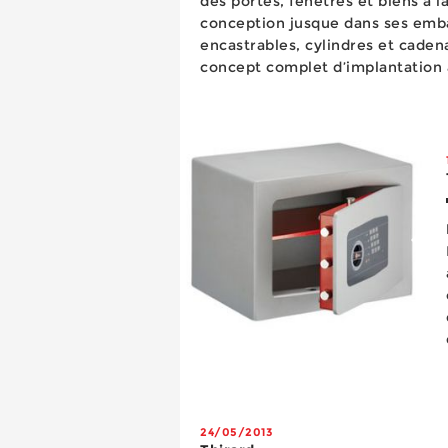
des portes, fenêtres et biens à l
conception jusque dans ses emba
encastrables, cylindres et cadenas. S’inscrivant da
concept complet d’implantation a
l’information et une visibilité tot
24/05/2013