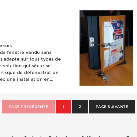
d’investir de nouv...
ersel.
 de fenêtre vendu sans
 s’adapte sur tous types de
e solution qui sécurise
 risque de défenestration
ec une installation en
ermettant ainsi de ré...
PAGE PRÉCÉDENTE
1
2
PAGE SUIVANTE