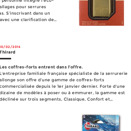
a personne intègre l’éco-
llages pour serrures
ns un
vec une clarification de
ale des pr...
10/02/2014
Thirard
Les coffres-forts entrent dans l’offre.
L’entreprise familiale française spécialiste de la serrurerie
allonge son offre d’une gamme de coffres-forts
commercialisée depuis le 1er janvier dernier. Forte d’une
dizaine de modèles à poser ou à emmurer, la gamme est
déclinée sur trois segments, Classique, Confort et
Optimum correspondant à des techniques de fabrication,
des épaisse...