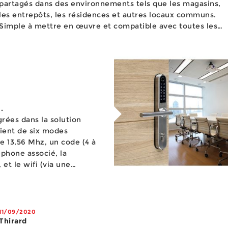
partagés dans des environnements tels que les magasins,
les entrepôts, les résidences et autres locaux communs.
Simple à mettre en œuvre et compatible avec toutes les
portes équipées d’une serrure à cylindre europ&eacu...
.
rées dans la solution
cient de six modes
e 13,56 Mhz, un code (4 à
éphone associé, la
et le wifi (via une
aut rajouter le cylindre
11/09/2020
Thirard