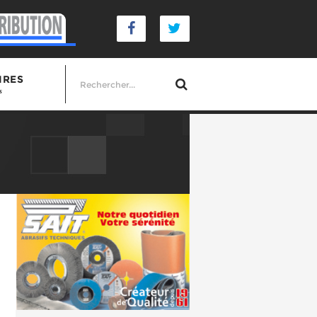
IRES
s