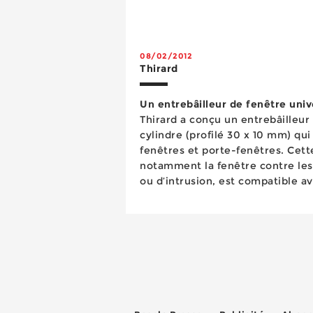
08/02/2012
Thirard
Un entrebâilleur de fenêtre univ
Thirard a conçu un entrebâilleur
cylindre (profilé 30 x 10 mm) qui
fenêtres et porte-fenêtres. Cett
notamment la fenêtre contre les
ou d’intrusion, est compatible av
s’entrouvrant ou organigramme, p