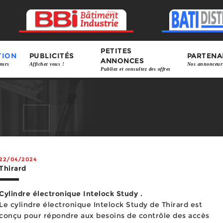
PETITES
TION
PUBLICITÉS
PARTENA
ANNONCES
eurs
Affichez vous !
Nos annonceur
Publiez et consultez des offres
22/04/2024
Thirard
Cylindre électronique Intelock Study .
Le cylindre électronique Intelock Study de Thirard est
conçu pour répondre aux besoins de contrôle des accès