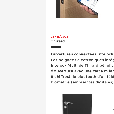
23/11/2023
Thirard
Ouvertures connectées Intelock 
Les poignées électroniques intég
Intelock Multi de Thirard bénéfi
d’ouverture avec une carte mifar
8 chiffres), le bluetooth d’un tél
biométrie (empreintes digitales), 
interface Gateway), auxquels il f
&agra...