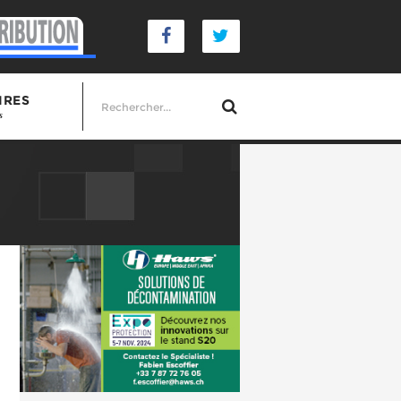
IRES
s