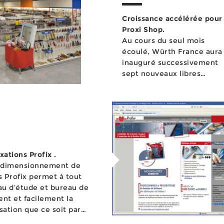
Croissance accélérée pour
Proxi Shop.
Au cours du seul mois
écoulé, Würth France aura
inauguré successivement
sept nouveaux libres
services Proxi Shop à
Perpignan, Aix-...
xations Profix .
u dimensionnement de
s Profix permet à tout
au d’étude et bureau de
nt et facilement la
isation que ce soit par
ts chimiques ou tout au...