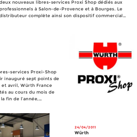
deux nouveaux libres-services Proxi Shop dédiés aux
professionnels à Salon-de-Provence et à Bourges. Le
distributeur complète ainsi son dispositif commercial
constitué de quelque 2 850 commerciaux et de près de 70
magasins. ...
bres-services Proxi-Shop
r inauguré sept points de
et avril, Würth France
ités au cours du mois de
la fin de l’année,
r 65 unités à travers le
24/04/2011
Würth