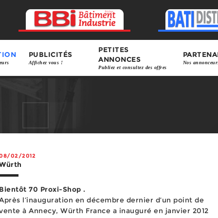
PETITES
TION
PUBLICITÉS
PARTENA
ANNONCES
eurs
Affichez vous !
Nos annonceur
Publiez et consultez des offres
08/02/2012
Würth
Bientôt 70 Proxi-Shop .
Après l’inauguration en décembre dernier d’un point de
vente à Annecy, Würth France a inauguré en janvier 2012