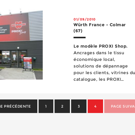
01/09/2010
Würth France - Colmar
(67)
Le modèle PROXI Shop.
Ancrages dans le tissu
économique local,
solutions de dépannage
pour les clients, vitrines d
catalogue, les PROXI
Shops font désormais
partie du paysage de la
distribution...
E PRÉCÉDENTE
1
2
3
4
PAGE SUIV