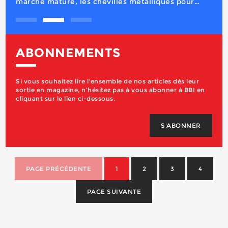
ABONNEMENTS
Si vous souhaitez lire l'ensemble de nos articles dès leur
sortie en magazine, n’hésitez pas à vous abonner à BBI en
cliquant sur le lien ci-dessous.
S'ABONNER
PAGE PRÉCÉDENTE
1
2
3
4
PAGE SUIVANTE