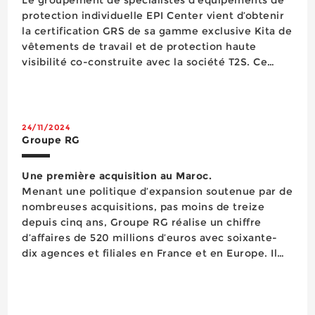
protection individuelle EPI Center vient d’obtenir
la certification GRS de sa gamme exclusive Kita de
vêtements de travail et de protection haute
visibilité co-construite avec la société T2S. Ce
label Global Recycle Standard, qui atteste de
l’utilisation d’un minimum de 50% de matière
recyclée dans la concept...
24/11/2024
Groupe RG
Une première acquisition au Maroc.
Menant une politique d’expansion soutenue par de
nombreuses acquisitions, pas moins de treize
depuis cinq ans, Groupe RG réalise un chiffre
d’affaires de 520 millions d’euros avec soixante-
dix agences et filiales en France et en Europe. Il
franchit aujourd’hui une nouvelle étape dans sa
démarche de croissance en prenant pied au
Maroc, porte d’entrée vers l’Afrique...