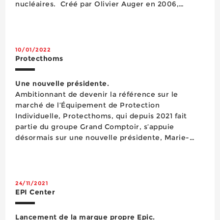
nucléaires. Créé par Olivier Auger en 2006,
Securilog emploie quelque 200 techniciens
préventeurs qualifiés qui interviennent sur les
sites de ses clients...
10/01/2022
Protecthoms
Une nouvelle présidente.
Ambitionnant de devenir la référence sur le
marché de l’Équipement de Protection
Individuelle, Protecthoms, qui depuis 2021 fait
partie du groupe Grand Comptoir, s’appuie
désormais sur une nouvelle présidente, Marie-
Pierre Marchand. Cette dernière compte bien
poursuivre le développement du projet
stratégique Ambition 2021. Protecthoms continue
d&rsqu...
24/11/2021
EPI Center
Lancement de la marque propre Epic.