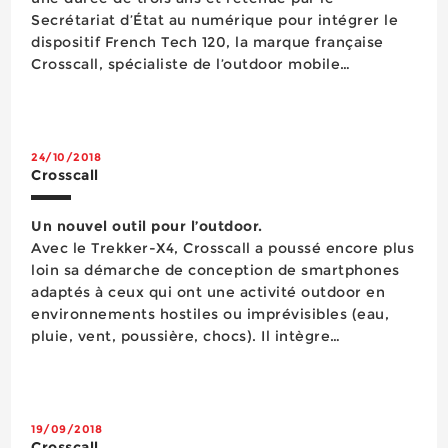
Secrétariat d’État au numérique pour intégrer le
dispositif French Tech 120, la marque française
Crosscall, spécialiste de l’outdoor mobile
technology, poursuit sa stratégie, axée sur
l’innovation et la durabilité de ses produits, dans
un univers...
24/10/2018
Crosscall
Un nouvel outil pour l’outdoor.
Avec le Trekker-X4, Crosscall a poussé encore plus
loin sa démarche de conception de smartphones
adaptés à ceux qui ont une activité outdoor en
environnements hostiles ou imprévisibles (eau,
pluie, vent, poussière, chocs). Il intègre
notamment des fonctionnalités inédites sur un
smartphone, comme une caméra d’action et un
système panomorphe, ...
19/09/2018
Crosscall