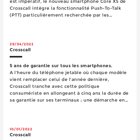
est impératif, le nouveau smartphone Core X5 de
Crosscall intègre la fonctionnalité Push-To-Talk
(PTT) particulièrement recherchée par les
secteurs de l’industrie et de la sécurité-défense. Il
est aussi optimisé pour la PMR (Radio Mobile
Professionnelle/Privative) en ...
29/04/2022
Crosscall
5 ans de garantie sur tous les smartphones.
A l’heure du téléphone jetable où chaque modèle
vient remplacer celui de l’année dernière,
Crosscall tranche avec cette politique
consumériste en allongeant à cinq ans la durée de
sa garantie sur ses terminaux ; une démarche en
phase avec les nouvelles attentes des utilisateurs
et les enjeux sociétaux actuels. Crosscall,
construc...
10/01/2022
Crosscall