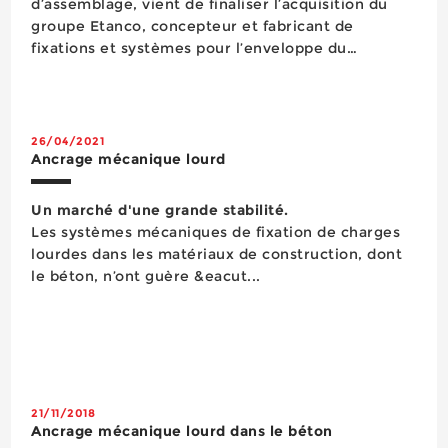
d’assemblage, vient de finaliser l’acquisition du
groupe Etanco, concepteur et fabricant de
fixations et systèmes pour l’enveloppe du
bâtiment pour le marché européen de la
construction. « Nous pensons que son offre de
produits étendue et complémentaire renforcera
notr...
26/04/2021
Ancrage mécanique lourd
Un marché d'une grande stabilité.
Les systèmes mécaniques de fixation de charges
lourdes dans les matériaux de construction, dont
le béton, n’ont guère &eacut...
21/11/2018
Ancrage mécanique lourd dans le béton