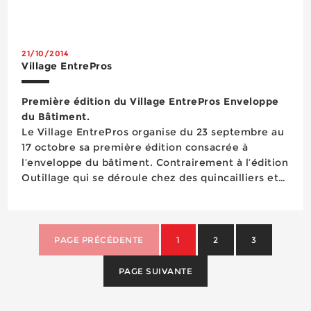
polymères, ainsi que les poches, même si les
cartouches dominent encore largement les
ventes. ...
21/10/2014
Village EntrePros
Première édition du Village EntrePros Enveloppe
du Bâtiment.
Le Village EntrePros organise du 23 septembre au
17 octobre sa première édition consacrée à
l’enveloppe du bâtiment. Contrairement à l’édition
Outillage qui se déroule chez des quincailliers et
fournitures industrielles, ce salon s’établira dans
des centres de formation (CFA ou Compagnons du
Devoir). Les fourn...
PAGE PRÉCÉDENTE
1
2
3
PAGE SUIVANTE