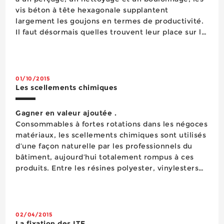
vis béton à tête hexagonale supplantent
largement les goujons en termes de productivité.
Il faut désormais quelles trouvent leur place sur le
marché, ce qui se fera obligatoirement en
modifiant les habitudes de travail des maçons,
serruriers, charpentiers et...
01/10/2015
Les scellements chimiques
Gagner en valeur ajoutée .
Consommables à fortes rotations dans les négoces
matériaux, les scellements chimiques sont utilisés
d’une façon naturelle par les professionnels du
bâtiment, aujourd’hui totalement rompus à ces
produits. Entre les résines polyester, vinylesters
et les époxydes, la distinction est bien nette et
délimite différents marchés bien identifié...
02/04/2015
La fixation des ITE