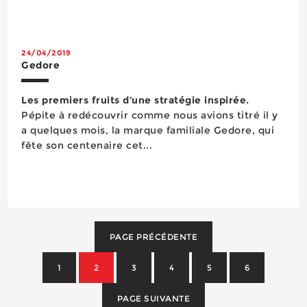
vers une lumière UV utile pour détecter les fuites,
par exemple dans les climatiseurs et autres
pompes à chaleur. Facile à pren...
24/04/2019
Gedore
Les premiers fruits d’une stratégie inspirée.
Pépite à redécouvrir comme nous avions titré il y
a quelques mois, la marque familiale Gedore, qui
fête son centenaire cet...
PAGE PRÉCÉDENTE
1
2
3
4
5
6
PAGE SUIVANTE