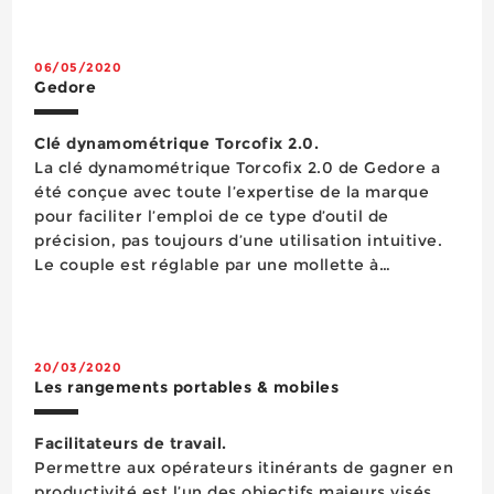
6789-2: 2017. La précision de travail est inchangée
quel...
06/05/2020
Gedore
Clé dynamométrique Torcofix 2.0.
La clé dynamométrique Torcofix 2.0 de Gedore a
été conçue avec toute l’expertise de la marque
pour faciliter l’emploi de ce type d’outil de
précision, pas toujours d’une utilisation intuitive.
Le couple est réglable par une mollette à
verrouillage placée en bout de poignée avec une
précision de ±3% et par p...
20/03/2020
Les rangements portables & mobiles
Facilitateurs de travail.
Permettre aux opérateurs itinérants de gagner en
productivité est l’un des objectifs majeurs visés