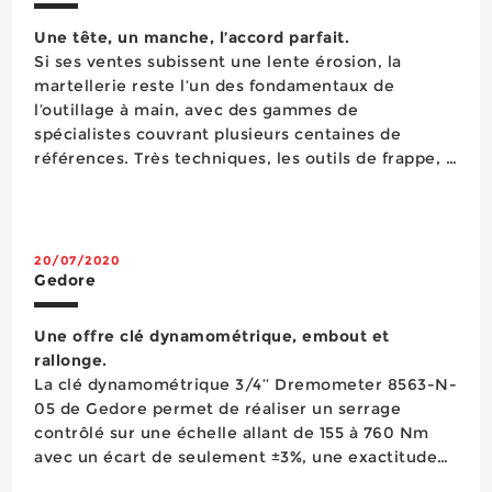
Une tête, un manche, l’accord parfait.
Si ses ventes subissent une lente érosion, la
martellerie reste l’un des fondamentaux de
l’outillage à main, avec des gammes de
spécialistes couvrant plusieurs centaines de
références. Très techniques, les outils de frappe, à
commencer par les marteaux, se déclinent ainsi
en de nombreux modèles correspondant à des
applications m&eac...
20/07/2020
Gedore
Une offre clé dynamométrique, embout et
rallonge.
La clé dynamométrique 3/4’’ Dremometer 8563-N-
05 de Gedore permet de réaliser un serrage
contrôlé sur une échelle allant de 155 à 760 Nm
avec un écart de seulement ±3%, une exactitude
qui dépasse les exigences de la norme DIN EN ISO