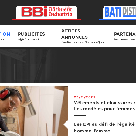
PETITES
TION
PUBLICITÉS
PARTENA
ANNONCES
eurs
Affichez vous !
Nos annonceur
Publiez et consultez des offres
25/11/2025
Vêtements et chaussures :
Les modèles pour femmes
Les EPI au défi de l’égalité
homme-femme.