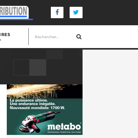
IRES
s