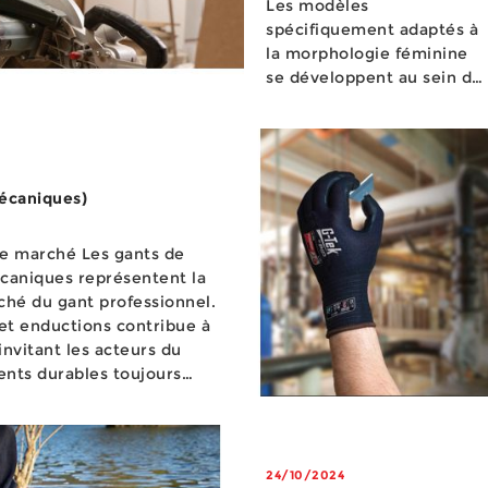
Les modèles
spécifiquement adaptés à
la morphologie féminine
se développent au sein de
gammes de vêtemen...
mécaniques)
 Les gants de
écaniques représentent la
ché du gant professionnel.
 et enductions contribue à
invitant les acteurs du
nts durables toujours
et aux conditions de son
24/10/2024