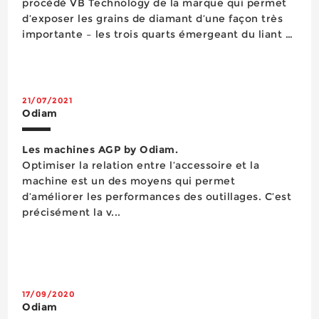
procédé VB Technology de la marque qui permet
d’exposer les grains de diamant d’une façon très
importante – les trois quarts émergeant du liant –
afin de réaliser sans eau le perçage des carrelages
et cérames les plus durs. Cette gamme de
couronnes de 50 mm...
21/07/2021
Odiam
Les machines AGP by Odiam.
Optimiser la relation entre l’accessoire et la
machine est un des moyens qui permet
d’améliorer les performances des outillages. C’est
précisément la v...
17/09/2020
Odiam