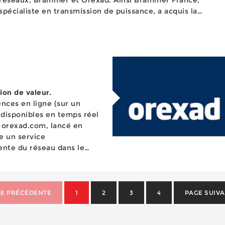
spécialiste en transmission de puissance, a acquis la
société STC, implantée dans le Maine-et-Loire (49),
experte en transmission mécanique et pneumatiq...
ion de valeur.
nces en ligne (sur un
, disponibles en temps réel
d orexad.com, lancé en
e un service
nte du réseau dans le
u omnicanal. ...
E PRÉCÉDENTE
1
2
3
4
PAGE SUIV