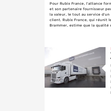
Pour Rubix France, l’alliance for
et son partenaire fournisseur p
la valeur, le tout au service d’u
client. Rubix France, qui réunit les réseaux Orexad et
Brammer, estime que la qualité d
fournisseurs industriels, selon 
gagnant », peut r...