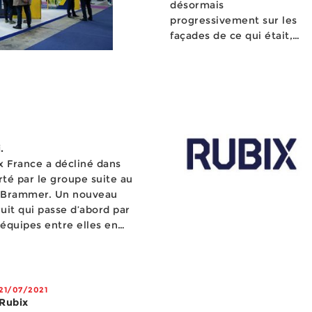
désormais
progressivement sur les
façades de ce qui était,
avant le 1er janvier, le
réseau Orexad Brammer.
Pour Franck Vo...
.
x France a décliné dans
té par le groupe suite au
 Brammer. Un nouveau
uit qui passe d’abord par
équipes entre elles en
loiement de solutions de
21/07/2021
Rubix