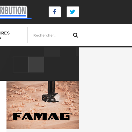
IRES
s