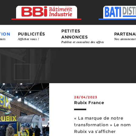
PETITES
TION
PUBLICITÉS
PARTENA
ANNONCES
eurs
Affichez vous !
Nos annonceur
Publiez et consultez des offres
28/04/2023
Rubix France
« La marque de notre
transformation » Le nom
Rubix va s’afficher