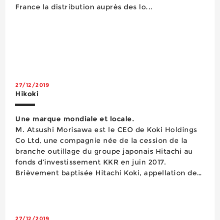
France la distribution auprès des lo...
27/12/2019
Hikoki
Une marque mondiale et locale.
M. Atsushi Morisawa est le CEO de Koki Holdings
Co Ltd, une compagnie née de la cession de la
branche outillage du groupe japonais Hitachi au
fonds d’investissement KKR en juin 2017.
Brièvement baptisée Hitachi Koki, appellation de
sa division chez Hitachi, avant de prendre sa
dénomination actuelle le 1er juin 2018, cette
société c...
27/12/2019