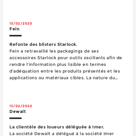
s’enrichit aujourd’hui d’un quatorzième membre
avec l’adhésion de la société Prebena. Fabricant
d’outils de clouage et d&rsq...
13/02/2020
Fein
Refonte des blisters Starlock.
Fein a retravaillé les packagings de ses
accessoires Starlock pour outils oscillants afin de
rendre l’information plus lisible en termes
d’adéquation entre les produits présentés et les
applications ou matériaux cibles. La nature du
matériau à travailler (bois, métal, métal + bois,
composite…) et le type d’application sont
clairement identifiés...
13/02/2020
Dewalt
La clientèle des loueurs déléguée à Imer.
La société Dewalt a délégué à la société Imer