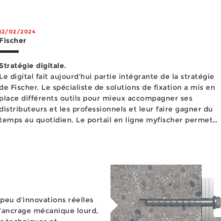
 bois, l’am&eacu...
12/02/2024
Fischer
Stratégie digitale.
Le digital fait aujourd’hui partie intégrante de la stratégie
de Fischer. Le spécialiste de solutions de fixation a mis en
place différents outils pour mieux accompagner ses
distributeurs et les professionnels et leur faire gagner du
temps au quotidien. Le portail en ligne myfischer permet
aux distributeurs de centraliser tous les documents dont il
ont besoin et d’y accéder à tout mom...
l’ancrage mécanique lourd,