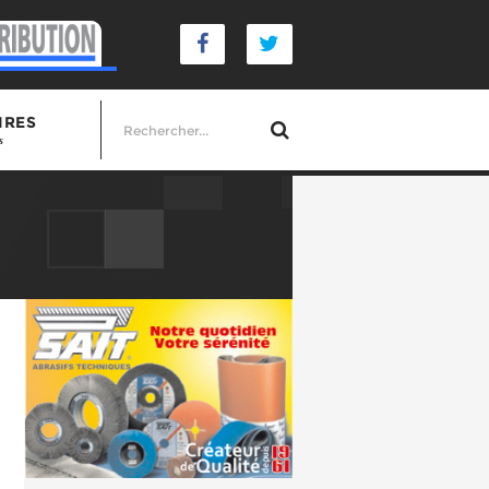
IRES
s