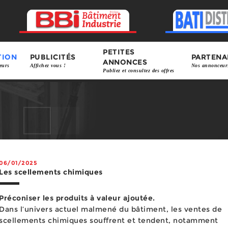
PETITES
TION
PUBLICITÉS
PARTENA
ANNONCES
eurs
Affichez vous !
Nos annonceur
Publiez et consultez des offres
06/01/2025
Les scellements chimiques
Préconiser les produits à valeur ajoutée.
Dans l’univers actuel malmené du bâtiment, les ventes de
scellements chimiques souffrent et tendent, notamment