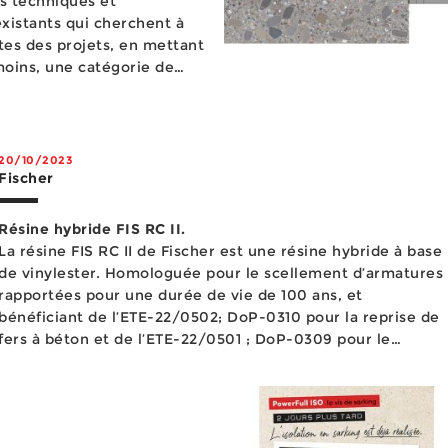
ns techniques et
xistants qui cherchent à
tes des projets, en mettant
nmoins, une catégorie de
lièrement, la vis béto...
20/10/2023
Fischer
Résine hybride FIS RC II.
La résine FIS RC II de Fischer est une résine hybride à base
de vinylester. Homologuée pour le scellement d’armatures
rapportées pour une durée de vie de 100 ans, et
bénéficiant de l’ETE-22/0502; DoP-0310 pour la reprise de
fers à béton et de l’ETE-22/0501 ; DoP-0309 pour le
scellement dans le béton fissuré, elle permet de sceller
une ...