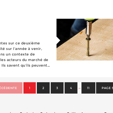
vis, les ailettes se replient sur la cheville, au moment de
l’insertion dans le trou, pour...
ntes sur ce deuxième
té sur l’année à venir,
ans un contexte de
 les acteurs du marché de
. Ils savent qu’ils peuvent
ugé incontournable...
…
ÉCÉDENTE
1
2
3
4
11
PAGE 